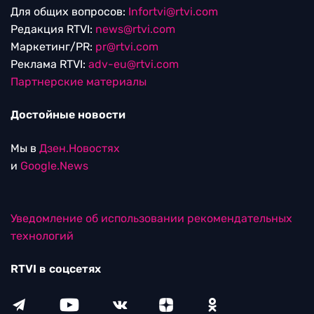
Для общих вопросов:
Infortvi@rtvi.com
Редакция RTVI:
news@rtvi.com
Маркетинг/PR:
pr@rtvi.com
Реклама RTVI:
adv-eu@rtvi.com
Партнерские материалы
Достойные новости
Мы в
Дзен.Новостях
и
Google.News
Уведомление об использовании рекомендательных
технологий
RTVI в соцсетях