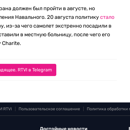
рана должен был пройти в августе, но
ления Навального. 20 августа политику
стало
ву, из-за чего самолет экстренно посадили в
тавили в местную больницу, после чего его
Charite.
дящее. RTVI в Telegram
И RTVI
|
Пользовательское соглашение
|
Политика обработки
Достойные новости