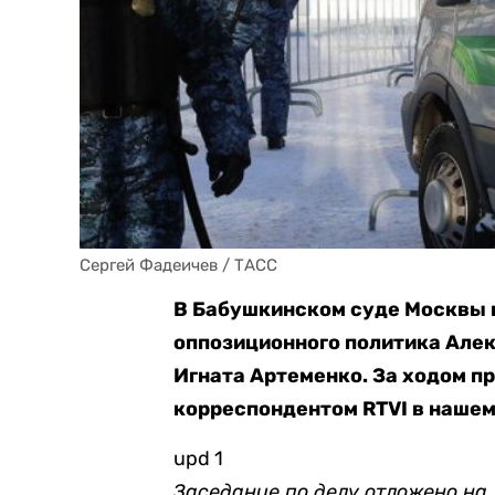
Сергей Фадеичев / ТАСС
В Бабушкинском суде Москвы 
оппозиционного политика Алек
Игната Артеменко. За ходом п
корреспондентом RTVI в нашем
upd 1
Заседание по делу отложено на 