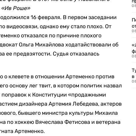
п
08
у «Ив Роше»
родолжился 16 февраля. В первом заседании
П
о видеосвязи, однако ему стало плохо. От
о
08
теменко отказался по причине плохого
адвокат Ольга Михайлова ходатайствовали об
«
ф
а ее предвзятости. Судья отказалась
0
Т
о о клевете в отношении Артеменко против
в
08
его основу лег твит, в котором политик назвал
у поправок к Конституции «продажными
частием дизайнера Артемия Лебедева, актеров
нового, бывшего министра культуры Михаила
на по хоккею Вячеслава Фетисова и ветерана
гната Артеменко.