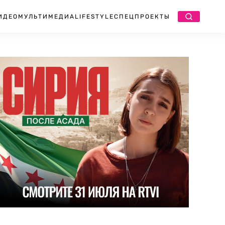
ИДЕО
МУЛЬТИМЕДИА
LIFESTYLE
СПЕЦПРОЕКТЫ