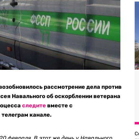
возобновилось рассмотрение дела против
сея Навального об оскорблении ветерана
роцесса
следите
вместе с
 телеграм канале.
С
20 февраля. В этот же день у Навального