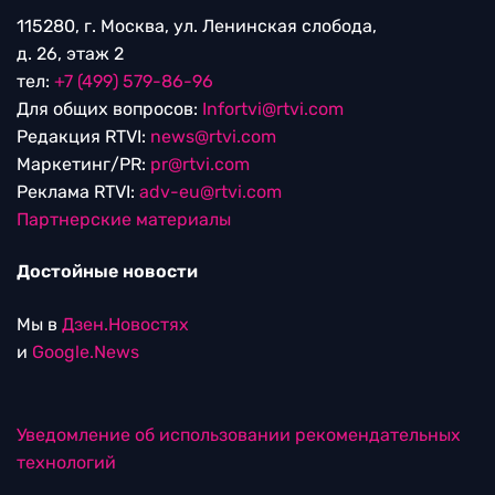
115280, г. Москва, ул. Ленинская слобода,
д. 26, этаж 2
тел:
+7 (499) 579-86-96
Для общих вопросов:
Infortvi@rtvi.com
Редакция RTVI:
news@rtvi.com
Маркетинг/PR:
pr@rtvi.com
Реклама RTVI:
adv-eu@rtvi.com
Партнерские материалы
Достойные новости
Мы в
Дзен.Новостях
и
Google.News
Уведомление об использовании рекомендательных
технологий