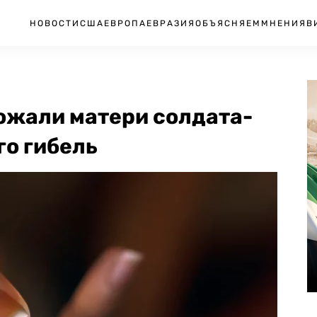
НОВОСТИ
США
ЕВРОПА
ЕВРАЗИЯ
ОБЪЯСНЯЕМ
МНЕНИЯ
В
ожали матери солдата-
го гибель