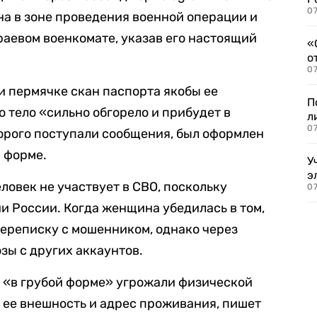
07
на в зоне проведения военной операции и
раевом военкомате, указав его настоящий
«
о
07
 пермячке скан паспорта якобы ее
П
о тело «сильно обгорело и прибудет в
л
07
торого поступали сообщения, был оформлен
 форме.
У
э
еловек не участвует в СВО, поскольку
07
и России. Когда женщина убедилась в том,
переписку с мошенником, однако через
зы с других аккаунтов.
 «в грубой форме» угрожали физической
т ее внешность и адрес проживания, пишет