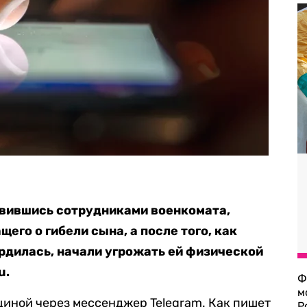
авившись сотрудниками военкомата,
го о гибели сына, а после того, как
рдилась, начали угрожать ей физической
u
.
Ф
м
иной через мессенджер Telegram. Как пишет
Р