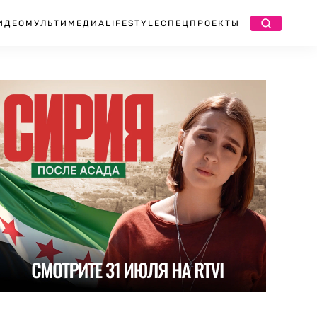
ИДЕО
МУЛЬТИМЕДИА
LIFESTYLE
СПЕЦПРОЕКТЫ