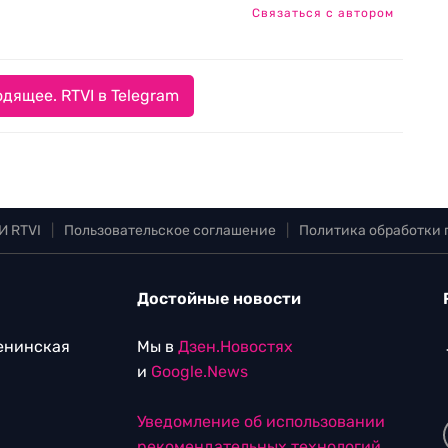
Связаться с автором
дящее. RTVI в Telegram
И RTVI
|
Пользовательское соглашение
|
Политика обработки
Достойные новости
Ленинская
Мы в
Дзен.Новостях
и
Google.News
Уведомление об использовании
рекомендательных технологий