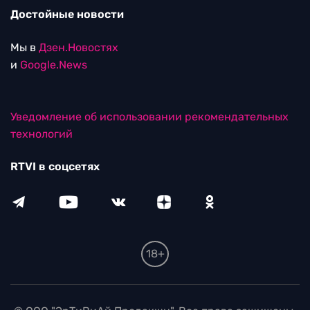
Достойные новости
Мы в
Дзен.Новостях
и
Google.News
Уведомление об использовании рекомендательных
технологий
RTVI в соцсетях
18+