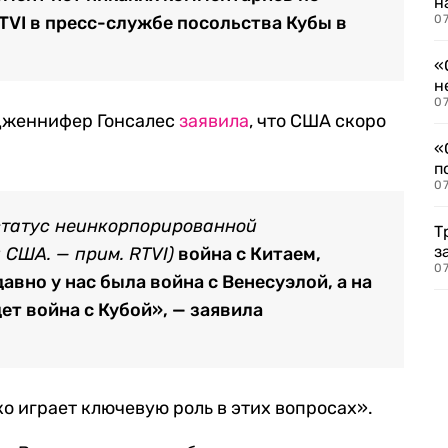
н
TVI в пресс-службе посольства Кубы в
07
«
н
07
Дженнифер Гонсалес
заявила
, что США скоро
«
п
07
статус неинкорпорированной
Т
з
США. — прим. RTVI)
война с Китаем,
07
авно у нас была война с Венесуэлой, а на
ет война с Кубой», — заявила
о играет ключевую роль в этих вопросах».