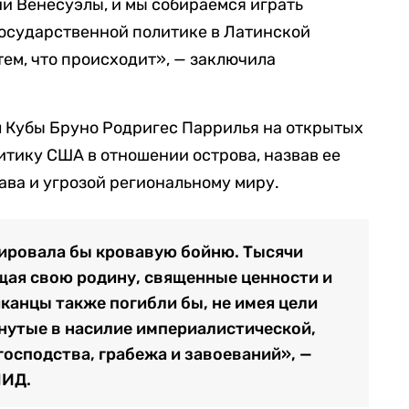
и Венесуэлы, и мы собираемся играть
государственной политике в Латинской
тем, что происходит», — заключила
л Кубы Бруно Родригес Паррилья на открытых
тику США в отношении острова, назвав ее
ва и угрозой региональному миру.
ировала бы кровавую бойню. Тысячи
щая свою родину, священные ценности и
канцы также погибли бы, не имея цели
янутые в насилие империалистической,
осподства, грабежа и завоеваний», —
МИД.