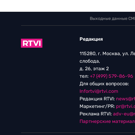
Выходные данные СМ
Редакция
115280, г. Москва, ул. 
слобода,
д. 26, этаж 2
тел:
+7 (499) 579-86-96
Для общих вопросов:
Infortvi@rtvi.com
Редакция RTVI:
news@rt
Маркетинг/PR:
pr@rtvi
Реклама RTVI:
adv-eu@r
Партнерские материа