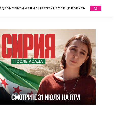
ИДЕО
МУЛЬТИМЕДИА
LIFESTYLE
СПЕЦПРОЕКТЫ