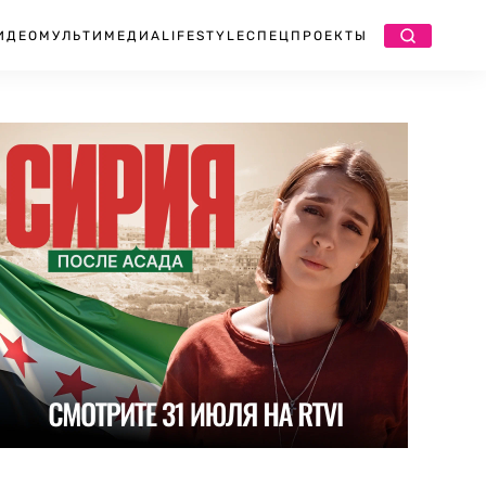
ИДЕО
МУЛЬТИМЕДИА
LIFESTYLE
СПЕЦПРОЕКТЫ