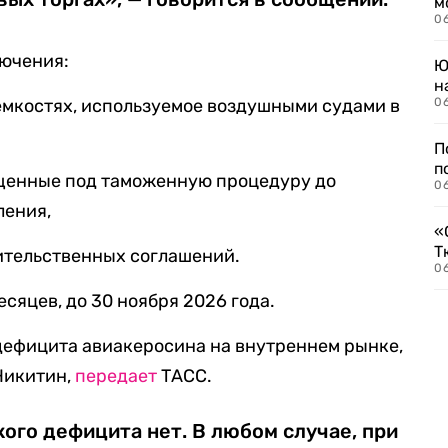
м
06
ючения:
Ю
н
емкостях, используемое воздушными судами в
06
П
п
щенные под таможенную процедуру до
0
ления,
«
Т
ительственных соглашений.
06
есяцев, до 30 ноября 2026 года.
дефицита авиакеросина на внутреннем рынке,
Никитин,
передает
ТАСС.
ого дефицита нет. В любом случае, при