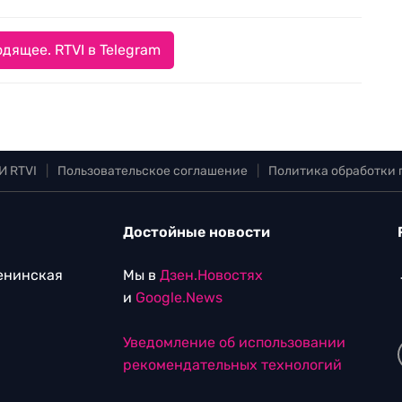
дящее. RTVI в Telegram
И RTVI
|
Пользовательское соглашение
|
Политика обработки
Достойные новости
Ленинская
Мы в
Дзен.Новостях
и
Google.News
Уведомление об использовании
рекомендательных технологий