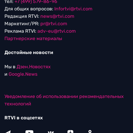
тел:
+7 (499) 579-86-96
Для общих вопросов:
Infortvi@rtvi.com
Редакция RTVI:
news@rtvi.com
Маркетинг/PR:
pr@rtvi.com
Реклама RTVI:
adv-eu@rtvi.com
Партнерские материалы
Достойные новости
Мы в
Дзен.Новостях
и
Google.News
Уведомление об использовании рекомендательных
технологий
RTVI в соцсетях