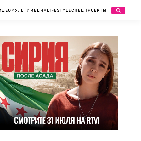
ИДЕО
МУЛЬТИМЕДИА
LIFESTYLE
СПЕЦПРОЕКТЫ