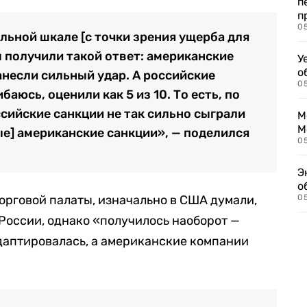
п
п
0
лльной шкале [с точки зрения ущерба для
 получили такой ответ: американские
У
о
нанесли сильный удар. А российские
0
баюсь, оценили как 5 из 10. То есть, по
сийские санкции не так сильно сыграли
М
М
ые] американские санкции», — поделился
05
Э
о
орговой палаты, изначально в США думали,
05
 России, однако «получилось наоборот —
даптировалась, а американские компании