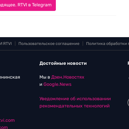
дящее. RTVI в Telegram
И RTVI
|
Пользовательское соглашение
|
Политика обработки
Достойные новости
Ленинская
Мы в
Дзен.Новостях
и
Google.News
Уведомление об использовании
рекомендательных технологий
vi.com
.com