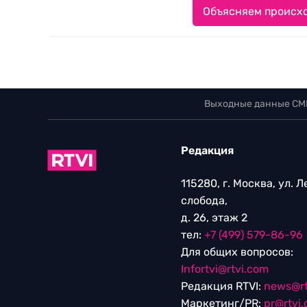
Объясняем происхо
Выходные данные СМ
Редакция
115280, г. Москва, ул. 
слобода,
д. 26, этаж 2
тел:
+7 (499) 579-86-96
Для общих вопросов:
Infortvi@rtvi.com
Редакция RTVI:
news@rt
Маркетинг/PR:
pr@rtvi