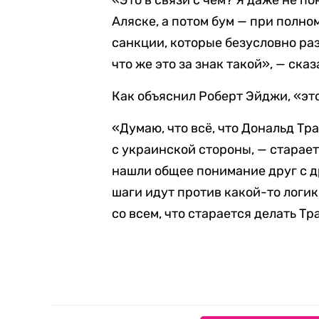
«Это в связи с чем? Я даже не по
Аляске, а потом бум — при полн
санкции, которые безусловно ра
что же это за знак такой», — ска
Как объяснил Роберт Эйджи, «это
«Думаю, что всё, что Дональд Тра
с украинской стороны, — старает
нашли общее понимание друг с др
шаги идут против какой-то логик
со всем, что старается делать Т