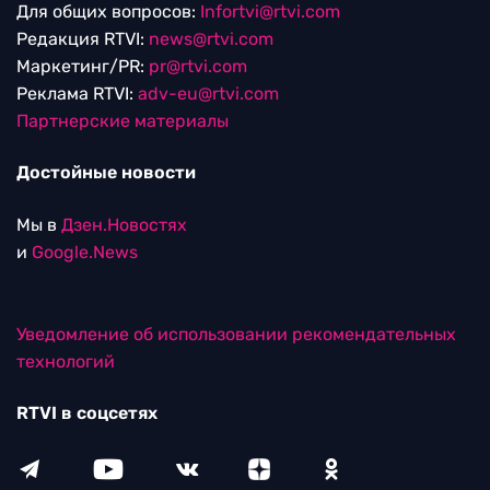
Для общих вопросов:
Infortvi@rtvi.com
Редакция RTVI:
news@rtvi.com
Маркетинг/PR:
pr@rtvi.com
Реклама RTVI:
adv-eu@rtvi.com
Партнерские материалы
Достойные новости
Мы в
Дзен.Новостях
и
Google.News
Уведомление об использовании рекомендательных
технологий
RTVI в соцсетях