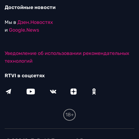
Достойные новости
Мы в
Дзен.Новостях
и
Google.News
Уведомление об использовании рекомендательных
технологий
RTVI в соцсетях
18+