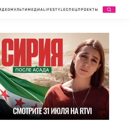
ИДЕО
МУЛЬТИМЕДИА
LIFESTYLE
СПЕЦПРОЕКТЫ