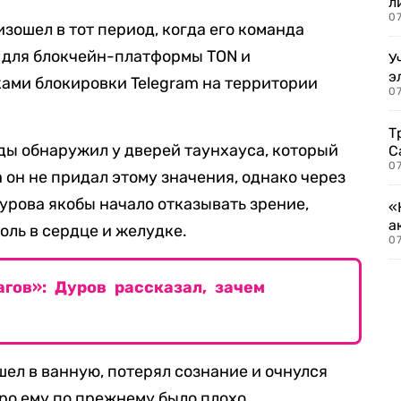
л
07
зошел в тот период, когда его команда
 для блокчейн-платформы TON и
У
э
ами блокировки Telegram на территории
07
Т
ды обнаружил у дверей таунхауса, который
С
07
 он не придал этому значения, однако через
Дурова якобы начало отказывать зрение,
«
а
оль в сердце и желудке.
07
гов»: Дуров рассказал, зачем
шел в ванную, потерял сознание и очнулся
ро ему по прежнему было плохо.