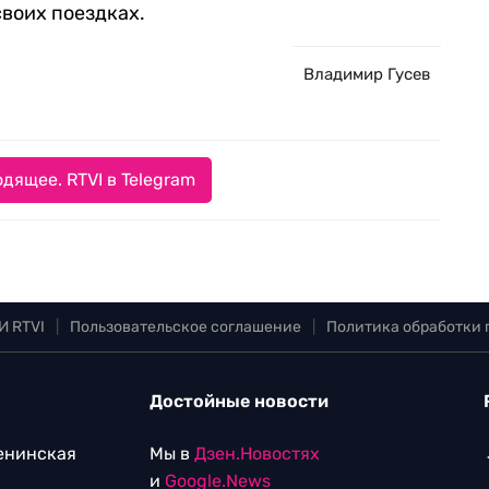
своих поездках.
Владимир Гусев
дящее. RTVI в Telegram
И RTVI
|
Пользовательское соглашение
|
Политика обработки
Достойные новости
Ленинская
Мы в
Дзен.Новостях
и
Google.News