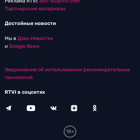
Реклама RTVI:
adv-eu@rtvi.com
Партнерские материалы
Достойные новости
Мы в
Дзен.Новостях
и
Google.News
Уведомление об использовании рекомендательных
технологий
RTVI в соцсетях
18+