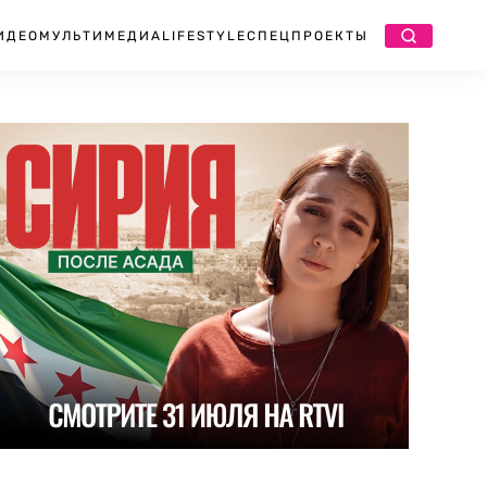
ИДЕО
МУЛЬТИМЕДИА
LIFESTYLE
СПЕЦПРОЕКТЫ