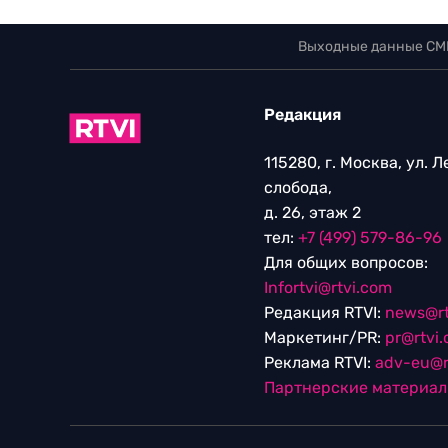
Выходные данные СМ
Редакция
115280, г. Москва, ул. 
слобода,
д. 26, этаж 2
тел:
+7 (499) 579-86-96
Для общих вопросов:
Infortvi@rtvi.com
Редакция RTVI:
news@rt
Маркетинг/PR:
pr@rtvi
Реклама RTVI:
adv-eu@r
Партнерские материа