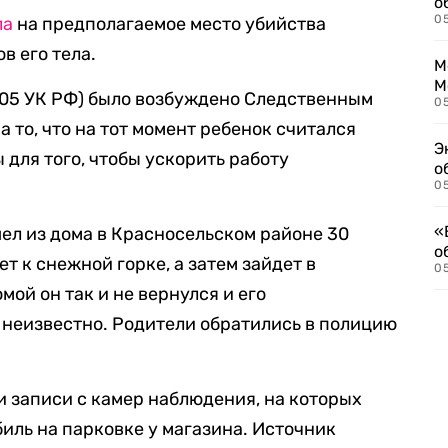
о
0
ла
на предполагаемое место убийства
в его тела.
М
М
 105 УК РФ) было возбуждено Следственным
05
а то, что на тот момент ребенок считался
Э
для того, чтобы ускорить работу
о
05
«
шел из дома в Красносельском районе 30
о
ет к снежной горке, а затем зайдет в
05
мой он так и не вернулся и его
 неизвестно. Родители обратились в полицию
 записи с камер наблюдения, на которых
иль на парковке у магазина. Источник