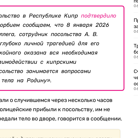
п
0
ольство в Республике Кипр
подтвердило
П
корбием сообщаем, что 8 января 2026
з
0
лега, сотрудник посольства А. В.
 глубоко личной трагедией для его
Т
б
койного оказана вся необходимая
0
аимодействии с кипрскими
сольство занимается вопросами
С
ч
 тела на Родину».
о
0
али о случившемся через несколько часов
полицейские прибыли к посольству, им не
едали тело во дворе, говорится в сообщении.