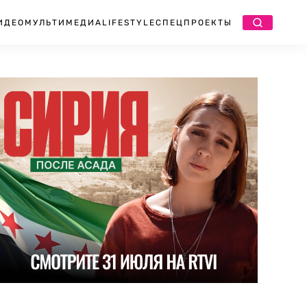
ИДЕО
МУЛЬТИМЕДИА
LIFESTYLE
СПЕЦПРОЕКТЫ