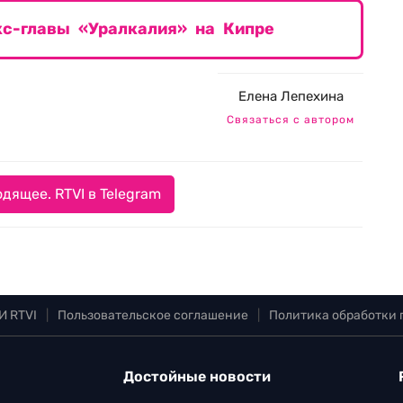
кс-главы «Уралкалия» на Кипре
Елена Лепехина
Связаться с автором
дящее. RTVI в Telegram
И RTVI
|
Пользовательское соглашение
|
Политика обработки
Достойные новости