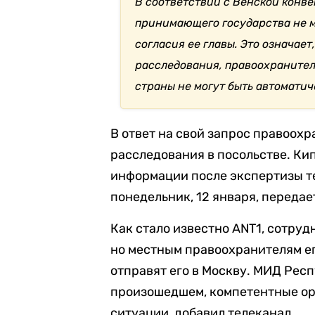
В соответствии с Венской конв
принимающего государства не м
согласия ее главы. Это означает
расследования, правоохраните
страны не могут быть автомати
В ответ на свой запрос правоох
расследования в посольстве. Ки
информации после экспертизы те
понедельник, 12 января, передае
Как стало известно ANT1, сотру
но местным правоохранителям ег
отправят его в Москву. МИД Рес
произошедшем, компетентные ор
ситуации, добавил телеканал.