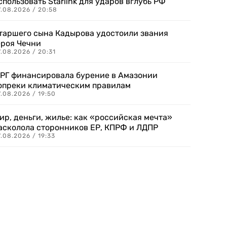
спользовать Starlink для ударов вглубь РФ
7.08.2026 / 20:58
таршего сына Кадырова удостоили звания
ероя Чечни
.08.2026 / 20:31
РГ финансировала бурение в Амазонии
опреки климатическим правилам
.08.2026 / 19:50
ир, деньги, жилье: как «российская мечта»
асколола сторонников ЕР, КПРФ и ЛДПР
.08.2026 / 19:33