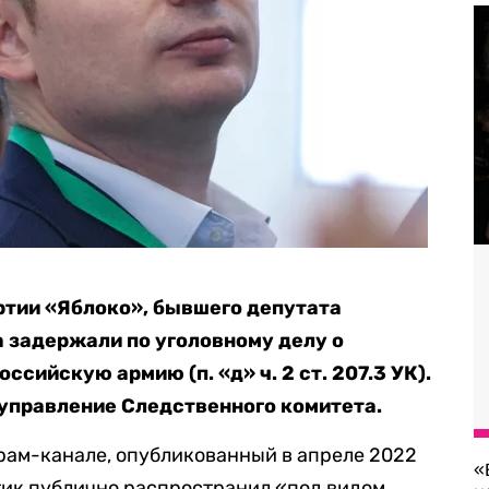
ртии «Яблоко», бывшего депутата
 задержали по уголовному делу о
сийскую армию (п. «д» ч. 2 ст. 207.3 УК).
управление Следственного комитета.
грам-канале, опубликованный в апреле 2022
«
итик публично распространил «под видом