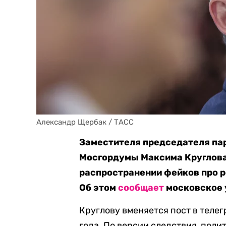
Александр Щербак / ТАСС
Заместителя председателя па
Мосгордумы Максима Круглова
распространении фейков про рос
Об этом
сообщает
московское 
Круглову вменяется пост в теле
года. По версии следствия, пол