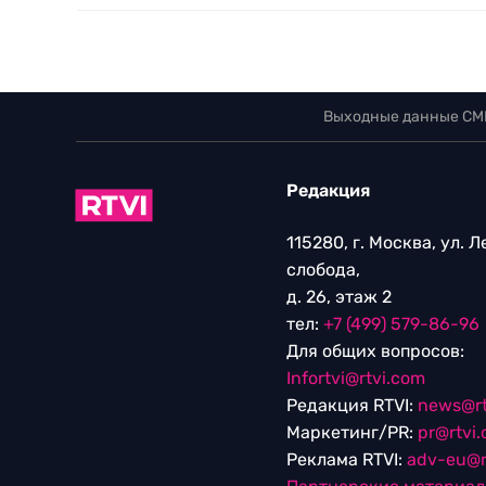
Выходные данные СМ
Редакция
115280, г. Москва, ул. 
слобода,
д. 26, этаж 2
тел:
+7 (499) 579-86-96
Для общих вопросов:
Infortvi@rtvi.com
Редакция RTVI:
news@rt
Маркетинг/PR:
pr@rtvi
Реклама RTVI:
adv-eu@r