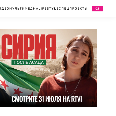
ИДЕО
МУЛЬТИМЕДИА
LIFESTYLE
СПЕЦПРОЕКТЫ