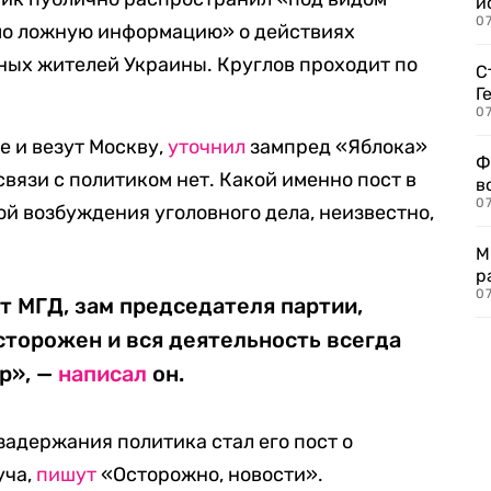
и
0
мо ложную информацию» о действиях
ных жителей Украины. Круглов проходит по
С
Г
07
е и везут Москву,
уточнил
зампред «Яблока»
Ф
связи с политиком нет. Какой именно пост в
в
07
ой возбуждения уголовного дела, неизвестно,
М
р
07
 МГД, зам председателя партии,
осторожен и вся деятельность всегда
р», —
написал
он.
адержания политика стал его пост о
уча,
пишут
«Осторожно, новости».