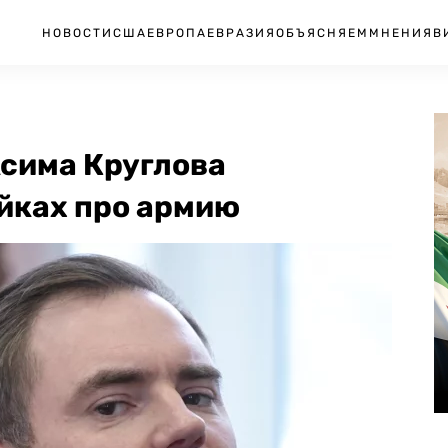
НОВОСТИ
США
ЕВРОПА
ЕВРАЗИЯ
ОБЪЯСНЯЕМ
МНЕНИЯ
В
сима Круглова
ейках про армию