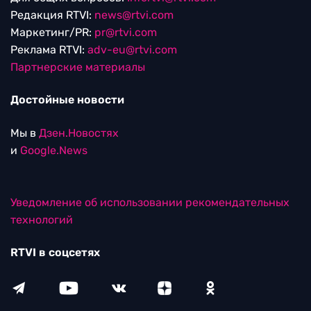
Редакция RTVI:
news@rtvi.com
Маркетинг/PR:
pr@rtvi.com
Реклама RTVI:
adv-eu@rtvi.com
Партнерские материалы
Достойные новости
Мы в
Дзен.Новостях
и
Google.News
Уведомление об использовании рекомендательных
технологий
RTVI в соцсетях