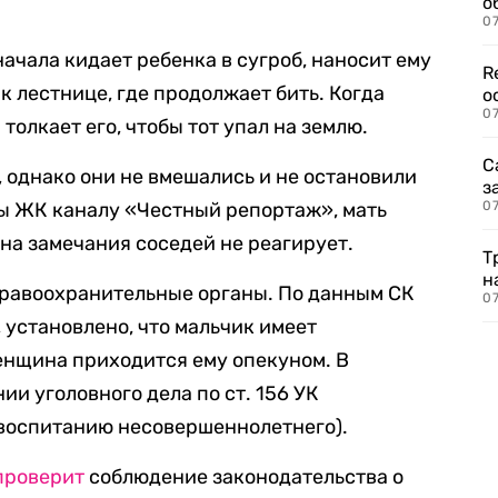
о
07
ачала кидает ребенка в сугроб, наносит ему
R
 к лестнице, где продолжает бить. Когда
о
07
толкает его, чтобы тот упал на землю.
С
однако они не вмешались и не остановили
з
 ЖК каналу «Честный репортаж», мать
07
на замечания соседей не реагирует.
Т
н
правоохранительные органы. По данным СК
07
 установлено, что мальчик имеет
енщина приходится ему опекуном. В
ии уголовного дела по ст. 156 УК
 воспитанию несовершеннолетнего).
проверит
соблюдение законодательства о