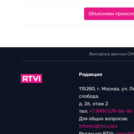
Объясняем происхо
Выходные данные СМ
Редакция
115280, г. Москва, ул. 
слобода,
д. 26, этаж 2
тел:
+7 (499) 579-86-96
Для общих вопросов:
Infortvi@rtvi.com
Редакция RTVI:
news@rt