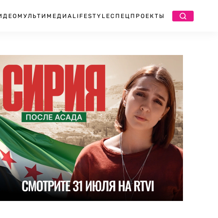
ИДЕО
МУЛЬТИМЕДИА
LIFESTYLE
СПЕЦПРОЕКТЫ