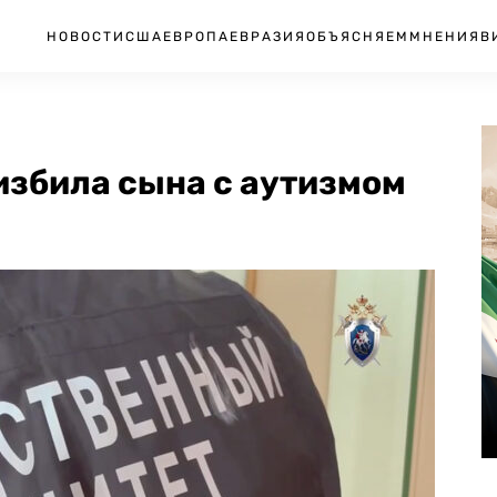
НОВОСТИ
США
ЕВРОПА
ЕВРАЗИЯ
ОБЪЯСНЯЕМ
МНЕНИЯ
В
збила сына с аутизмом