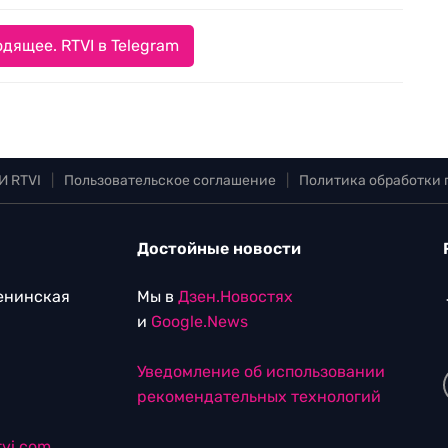
дящее. RTVI в Telegram
И RTVI
|
Пользовательское соглашение
|
Политика обработки
Достойные новости
Ленинская
Мы в
Дзен.Новостях
и
Google.News
Уведомление об использовании
рекомендательных технологий
vi.com