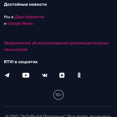
Достойные новости
Мы в
Дзен.Новостях
и
Google.News
Уведомление об использовании рекомендательных
технологий
RTVI в соцсетях
18+
© ООО "ЭрТиВиАй Продакшн". Все права защищены.