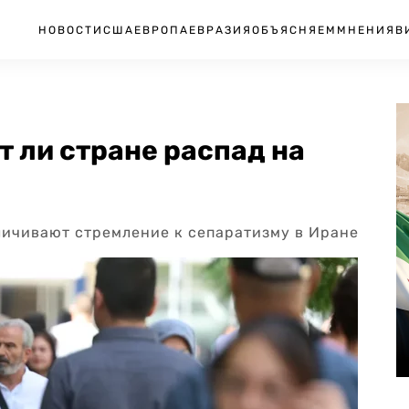
НОВОСТИ
США
ЕВРОПА
ЕВРАЗИЯ
ОБЪЯСНЯЕМ
МНЕНИЯ
В
т ли стране распад на
личивают стремление к сепаратизму в Иране