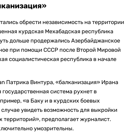
лканизация»
тались обрести независимость на территории
ашенная курдская Мехабадская республика
Чуть дольше продержались Азербайджанское
нное при помощи СССР после Второй Мировой
ская социалистическая республика в начале
an Патрика Винтура, «балканизация» Ирана
 государственная система рухнет в
пример, «в Баку и в курдских боевых
 случае увидеть возможность для выкройки
х территорий», предполагает журналист.
ключительно умозрительны.