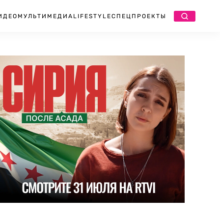
ИДЕО
МУЛЬТИМЕДИА
LIFESTYLE
СПЕЦПРОЕКТЫ