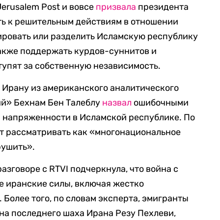
erusalem Post и вовсе
призвала
президента
ь к решительным действиям в отношении
ировать или разделить Исламскую республику
также поддержать курдов-суннитов и
тупят за собственную независимость.
о Ирану из американского аналитического
й» Бехнам Бен Талеблу
назвал
ошибочными
 напряженности в Исламской республике. По
ет рассматривать как «многонациональное
рушить».
разговоре с RTVI подчеркнула, что война с
е иранские силы, включая жестко
Более того, по словам эксперта, эмигранты
на последнего шаха Ирана Резу Пехлеви,