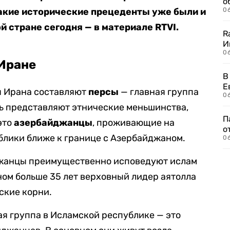
о
акие исторические прецеденты уже были и
06
 стране сегодня — в материале RTVI.
R
И
0
 Иране
В
Е
я Ирана составляют
персы
— главная группа
06
ь представляют этнические меньшинства,
П
это
азербайджанцы
, проживающие на
о
блики ближе к границе с Азербайджаном.
06
джанцы преимущественно исповедуют ислам
ом больше 35 лет верховный лидер аятолла
кие корни.
ая группа в Исламской республике — это