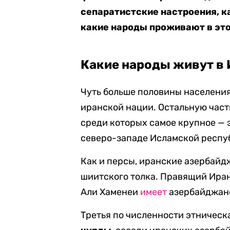
сепаратистские настроения, к
какие народы проживают в этой
Какие народы живут в
Чуть больше половины населени
иранской нации. Остальную част
среди которых самое крупное — 
северо-западе Исламской респу
Как и персы, иранские азербай
шиитского толка. Правящий Иран
Али Хаменеи
имеет
азербайджанс
Третья по численности этническ