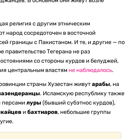
йджанцев. В основном они живут возле
ая религия с другим этническим
тот народ сосредоточен в восточной
й границы с Пакистаном. И те, и другие — по
е правительство Тегерана не раз
остояниями со стороны курдов и белуджей,
ния центральным властям
не наблюдалось
.
ровинции страны Хузестан живут
арабы
, на
мазендеранцы
. Исламскую республику также
с персами
луры
(бывший субэтнос курдов),
шкайцев
и
бахтиаров
, небольшие группы
угие.