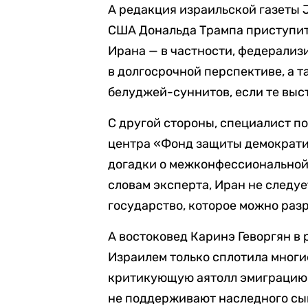
А редакция израильской газеты J
США Дональда Трампа приступит
Ирана — в частности, федерализ
в долгосрочной перспективе, а 
белуджей-суннитов, если те выс
С другой стороны, специалист п
центра «Фонд защиты демократи
догадки о межконфессиональной
словам эксперта, Иран не следу
государство, которое можно раз
А востоковед Каринэ Геворгян в 
Израилем только сплотила многи
критикующую аятолл эмиграцию. 
не поддерживают наследного сы