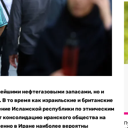
нейшими нефтегазовыми запасами, но и
 В то время как израильские и британские
ение Исламской республики по этническим
т консолидацию иранского общества на
П
менно в Иране наиболее вероятны