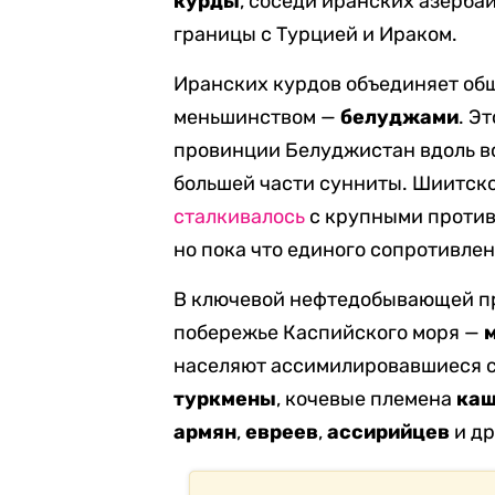
курды
, соседи иранских азерба
границы с Турцией и Ираком.
Иранских курдов объединяет общ
меньшинством —
белуджами
. Э
провинции Белуджистан вдоль все
большей части сунниты. Шиитско
сталкивалось
с крупными против
но пока что единого сопротивле
В ключевой нефтедобывающей п
побережье Каспийского моря —
населяют ассимилировавшиеся 
туркмены
, кочевые племена
ка
армян
,
евреев
,
ассирийцев
и др