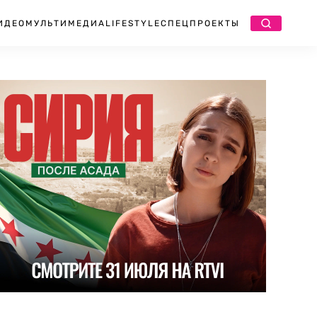
ИДЕО
МУЛЬТИМЕДИА
LIFESTYLE
СПЕЦПРОЕКТЫ