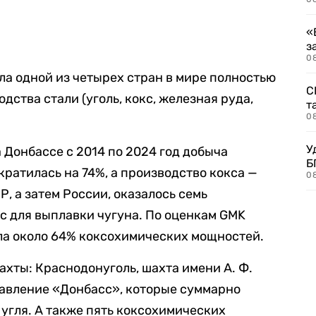
«
з
08
ла одной из четырех стран в мире полностью
С
ства стали (уголь, кокс, железная руда,
т
0
У
 Донбассе с 2014 по 2024 год добыча
Б
кратилась на 74%, а производство кокса —
0
, а затем России, оказалось семь
с для выплавки чугуна. По оценкам GMK
ла около 64% коксохимических мощностей.
хты: Краснодонуголь, шахта имени А. Ф.
равление «Донбасс», которые суммарно
 угля. А также пять коксохимических