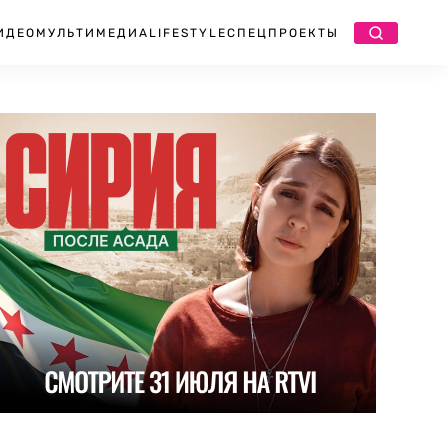
ИДЕО
МУЛЬТИМЕДИА
LIFESTYLE
СПЕЦПРОЕКТЫ