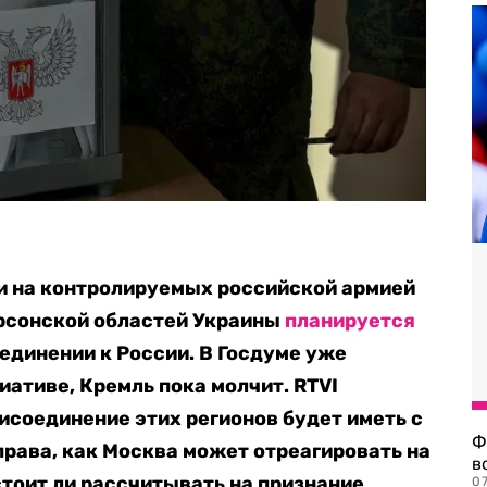
Р и на контролируемых российской армией
рсонской областей Украины
планируется
единении к России. В Госдуме уже
ативе, Кремль пока молчит. RTVI
исоединение этих регионов будет иметь с
Ф
рава, как Москва может отреагировать на
в
стоит ли рассчитывать на признание
07