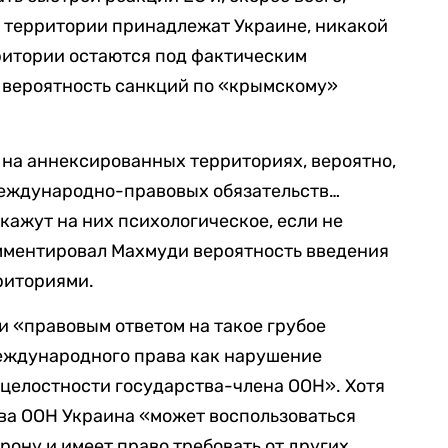
и территории принадлежат Украине, никакой
ритории остаются под фактическим
н вероятность санкций по «крымскому»
й на аннексированных территориях, вероятно,
международно-правовых обязательств…
кажут на них психологическое, если не
мментировал Махмуди вероятность введения
риториями.
 «правовым ответом на такое грубое
еждународного права как нарушение
 целостности государства-члена ООН». Хотя
тава ООН Украина «может воспользоваться
ону и имеет право требовать от других