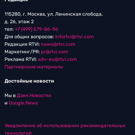
115280, г. Москва, ул. Ленинская слобода,
д. 26, этаж 2
тел:
+7 (499) 579-86-96
Для общих вопросов:
Infortvi@rtvi.com
Редакция RTVI:
news@rtvi.com
Маркетинг/PR:
pr@rtvi.com
Реклама RTVI:
adv-eu@rtvi.com
Партнерские материалы
Достойные новости
Мы в
Дзен.Новостях
и
Google.News
Уведомление об использовании рекомендательных
технологий