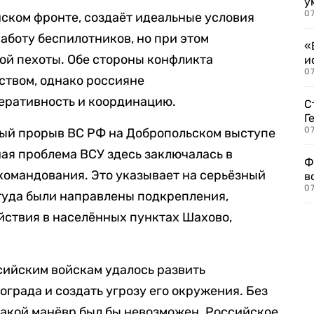
у
07
ском фронте, создаёт идеальные условия
аботу беспилотников, но при этом
«
ой пехоты. Обе стороны конфликта
и
0
ством, однако россияне
еративность и координацию.
С
Г
07
ый прорыв ВС РФ на Добропольском выступе
ная проблема ВСУ здесь заключалась в
Ф
командования. Это указывает на серьёзный
в
07
туда были направлены подкрепления,
йствия в населённых пунктах Шахово,
сийским войскам удалось развить
града и создать угрозу его окружения. Без
такой манёвр был бы невозможен. Российское