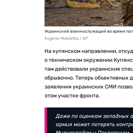
Украинский военнослужащий во время патр
Evgeniy Maloletka / AP
На купянском направлении, отку
о техническом окружении Купянс
там действовали украинские спе
обрывочно. Теперь объективных 
заявления украинских СМИ позво
этом участке фронта.
Даже по оценкам западных а
армия может потерять контр
Мирноградом и Покровском.