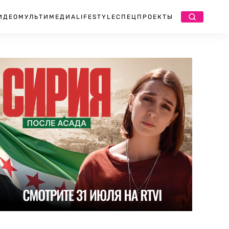
ИДЕО
МУЛЬТИМЕДИА
LIFESTYLE
СПЕЦПРОЕКТЫ