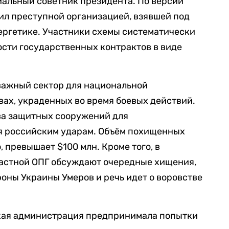
иальный советник президента. По версии
ил преступной организацией, взявшей под
ергетике. Участники схемы систематически
мости государственных контрактов в виде
важный сектор для национальной
твах, украденных во время боевых действий.
ва защитных сооружений для
я российским ударам. Объём похищенных
 превышает $100 млн. Кроме того, в
ластной ОПГ обсуждают очередные хищения,
оны Украины Умеров и речь идет о воровстве
кая администрация предпринимала попытки