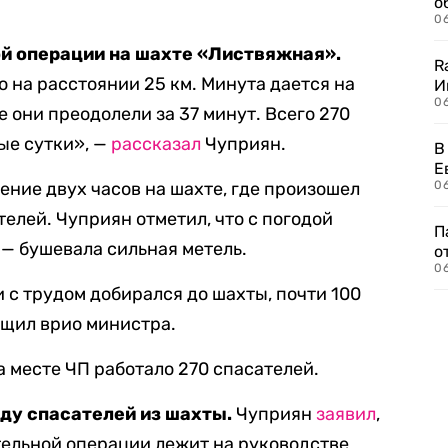
о
06
й операции на шахте «Листвяжная».
R
на расстоянии 25 км. Минута дается на
И
0
е они преодолели за 37 минут. Всего 270
ые сутки», —
рассказал
Чуприян.
В
Е
чение двух часов на шахте, где произошел
06
телей. Чуприян отметил, что с погодой
П
— бушевала сильная метель.
о
06
и с трудом добирался до шахты, почти 100
бщил врио министра.
на месте ЧП работало 270 спасателей.
ду спасателей из шахты.
Чуприян
заявил
,
ательной операции лежит на руководстве