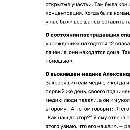
открытые участки. Там была кон
концентрация. Когда была команд
у нас были все шансы оставить т
О состоянии пострадавших сп
учреждениях находятся 12 спаса
лечение, они находятся дома. Та
помощью».
О выжившем медике Александ
Заковряшин сам медик, и когда 
первый же день, своего подчинен
медик: люди падали, а он им уко
второму… А потом говорит:
„
Я его
„Как наш доктор?
“
Я ему отвечаю
этого узнаю, что его нашли»,
— р