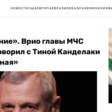
НОВОСТИ
США
ЕВРОПА
ЕВРАЗИЯ
ОБЪЯСНЯЕМ
МНЕНИЯ
В
ние». Врио главы МЧС
оворил с Тиной Канделаки
жная»