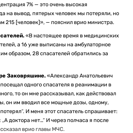
центрация 7% — это очень высокая
а на вывод, пятерых человек мы потеряли, но
ам 215 [человек]», — пояснил врио министра.
асателей.
«В настоящее время в медицинских
телей, а 16 уже выписаны на амбулаторное
ким образом, 28 спасателей обратились за
ре Заковряшине.
«Александр Анатольевич
я посещал одного спасателя в реанимации в
ного, то он мне рассказывал, как действовал
лы, он им вводил все мощные дозы, одному,
 потерял
“
. И меня этот спасатель спрашивает:
:
„
А доктора нет…
“
И через полчаса я после
ассказал врио главы МЧС.