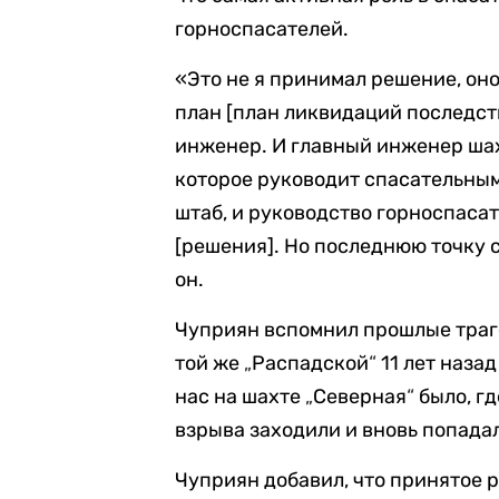
горноспасателей.
«Это не я принимал решение, он
план [план ликвидаций последст
инженер. И главный инженер ша
которое руководит спасательным
штаб, и руководство горноспаса
[решения]. Но последнюю точку 
он.
Чуприян вспомнил прошлые траге
той же
„
Распадской
“
11 лет наза
нас на шахте
„
Северная
“
было, г
взрыва заходили и вновь попада
Чуприян добавил, что принятое 