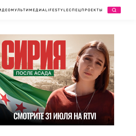
ИДЕО
МУЛЬТИМЕДИА
LIFESTYLE
СПЕЦПРОЕКТЫ