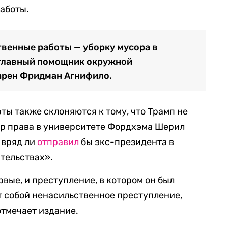
аботы.
твенные работы — уборку мусора в
 главный помощник окружной
арен Фридман Агнифило.
ты также склоняются к тому, что Трамп не
ор права в университете Фордхэма Шерил
я вряд ли
отправил
бы экс-президента в
ятельствах».
вые, и преступление, в котором он был
т собой ненасильственное преступление,
отмечает издание.