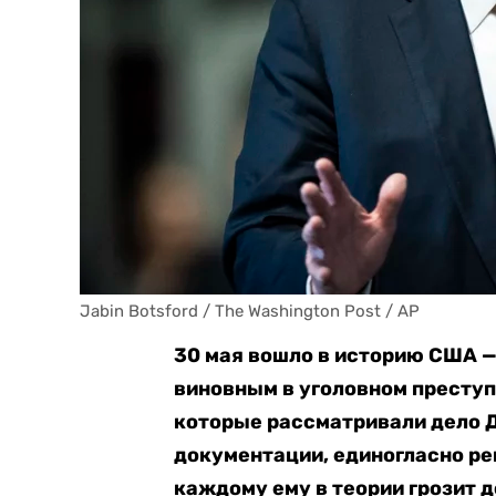
Jabin Botsford / The Washington Post / AP
30 мая вошло в историю США 
виновным в уголовном престу
которые рассматривали дело 
документации, единогласно реш
каждому ему в теории грозит 