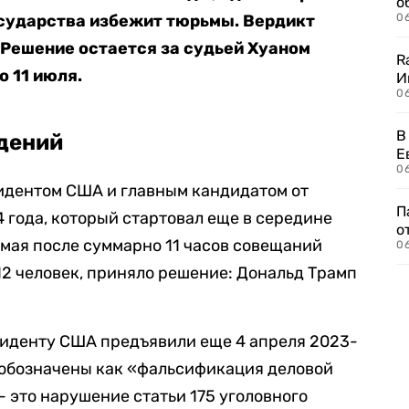
о
осударства избежит тюрьмы. Вердикт
06
 Решение остается за судьей Хуаном
R
о 11 июля.
И
0
В
дений
Е
06
идентом США и главным кандидатом от
П
 года, который стартовал еще в середине
о
 мая после суммарно 11 часов совещаний
06
2 человек, приняло решение: Дональд Трамп
иденту США предъявили еще 4 апреля 2023-
обозначены как «фальсификация деловой
 это нарушение статьи 175 уголовного