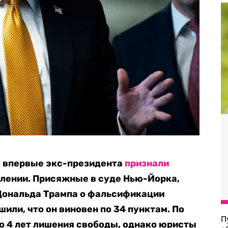
— впервые экс-президента
признали
плении. Присяжные в суде Нью-Йорка,
Дональда Трампа о фальсификации
или, что он виновен по 34 пунктам. По
П
до 4 лет лишения свободы, однако юристы