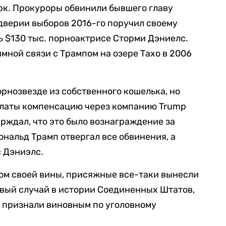
рк. Прокуроры обвинили бывшего главу
еддверии выборов 2016-го поручил своему
ь $130 тыс. порноактрисе Сторми Дэниелс.
мной связи с Трампом на озере Тахо в 2006
орнозвезде из собственного кошелька, но
латы компенсацию через компанию Trump
ерждал, что это было вознаграждение за
ональд Трамп отвергал все обвинения, а
с Дэниэлс.
ом своей вины, присяжные все-таки вынесли
вый случай в истории Соединенных Штатов,
а признали виновным по уголовному