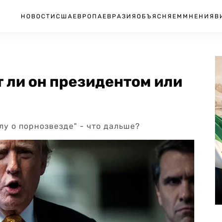
НОВОСТИ
США
ЕВРОПА
ЕВРАЗИЯ
ОБЪЯСНЯЕМ
МНЕНИЯ
В
т ли он президентом или
у о порнозвезде" - что дальше?