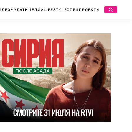
ИДЕО
МУЛЬТИМЕДИА
LIFESTYLE
СПЕЦПРОЕКТЫ