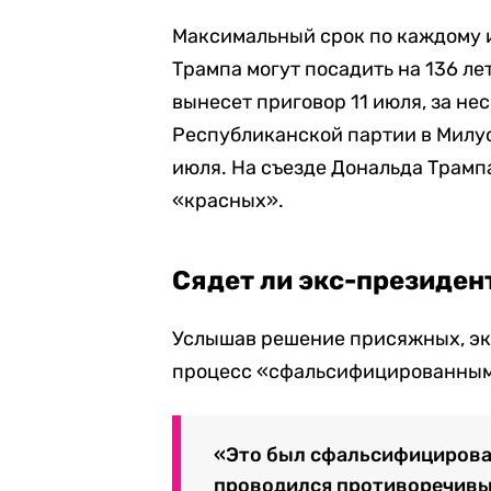
Максимальный срок по каждому из
Трампа могут посадить на 136 л
вынесет приговор 11 июля, за н
Республиканской партии в Милуо
июля. На съезде Дональда Трамп
«красных».
Сядет ли экс-президен
Услышав решение присяжных, экс
процесс «сфальсифицированным
«Это был сфальсифицирова
проводился противоречивы