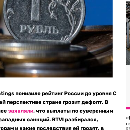
atings понизило рейтинг России до уровня С
ей перспективе стране грозит дефолт. В
нее
заявляли
, что выплаты по суверенным
«
западных санкций. RTVI разбирался,
п
рам и какие последствия ей грозят, в
07