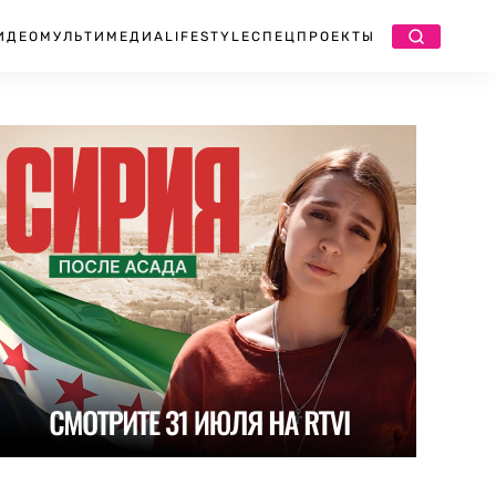
ИДЕО
МУЛЬТИМЕДИА
LIFESTYLE
СПЕЦПРОЕКТЫ