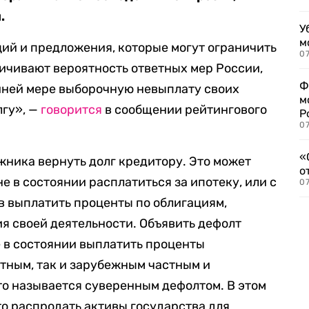
.
У
м
ий и предложения, которые могут ограничить
07
ичивают вероятность ответных мер России,
Ф
йней мере выборочную невыплату своих
м
лгу», —
говорится
в сообщении рейтингового
Р
07
«
жника вернуть долг кредитору. Это может
о
не в состоянии расплатиться за ипотеку, или с
07
тв выплатить проценты по облигациям,
 своей деятельности. Объявить дефолт
е в состоянии выплатить проценты
тным, так и зарубежным частным и
о называется суверенным дефолтом. В этом
то распродать активы государства для