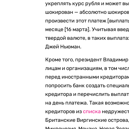
укреплять курс рубля и может вы
шокирован — абсолютно шокирова
произвести этот платеж [выплаты
месяце [16 марта]. Учитывая вве
твердой валюте, в таких выплата
Джей Ньюман.
Кроме того, президент Владими
лицам и организациям, в том чис
перед иностранными кредиторам
попросить банк создать специал
кредитора и перечислить выплат
на день платежа. Такая возможн
кредиторов из
списка
недружеств
Британские Виргинские острова,
Микронезия, Монако, Новая Зела