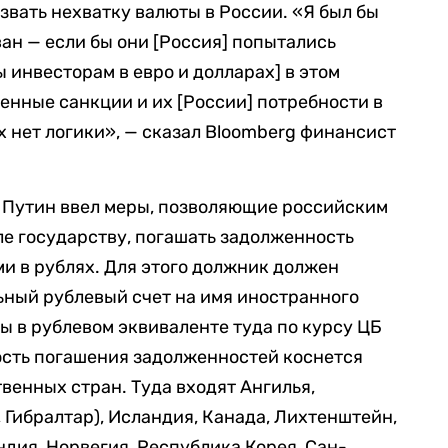
звать нехватку валюты в России. «Я был бы
н — если бы они [Россия] попытались
 инвесторам в евро и долларах] в этом
денные санкции и их [России] потребности в
х нет логики», — сказал Bloomberg финансист
р Путин ввел меры, позволяющие российским
ле государству, погашать задолженность
и в рублях. Для этого должник должен
ьный рублевый счет на имя иностранного
ы в рублевом эквиваленте туда по курсу ЦБ
ость погашения задолженностей коснется
енных стран. Туда входят Ангилья,
 Гибралтар), Исландия, Канада, Лихтенштейн,
ндия, Норвегия, Республика Корея, Сан-