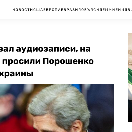
НОВОСТИ
США
ЕВРОПА
ЕВРАЗИЯ
ОБЪЯСНЯЕМ
МНЕНИЯ
В
вал аудиозаписи, на
и просили Порошенко
Украины