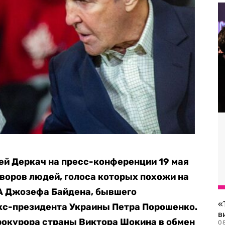
ей Деркач на пресс-конференции 19 мая
воров людей, голоса которых похожи на
А Джозефа Байдена, бывшего
«
кс-президента Украины Петра Порошенко.
в
рокурора страны Виктора Шокина в обмен
0