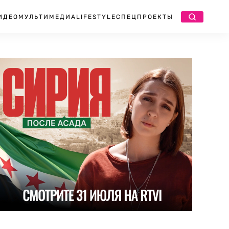
ИДЕО
МУЛЬТИМЕДИА
LIFESTYLE
СПЕЦПРОЕКТЫ