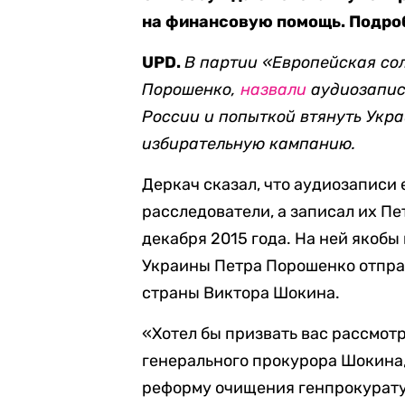
на финансовую помощь. Подроб
UPD.
В партии
«
Европейская сол
Порошенко,
назвали
аудиозапис
России и попыткой втянуть Укр
избирательную кампанию.
Деркач сказал, что аудиозаписи
расследователи, а записал их П
декабря 2015 года. На ней якоб
Украины Петра Порошенко отправ
страны Виктора Шокина.
«Хотел бы призвать вас рассмо
генерального прокурора Шокина, 
реформу очищения генпрокуратур