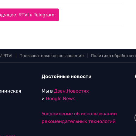
дящее. RTVI в Telegram
И RTVI
|
Пользовательское соглашение
|
Политика обработки
Достойные новости
Ленинская
Мы в
Дзен.Новостях
и
Google.News
Уведомление об использовании
рекомендательных технологий