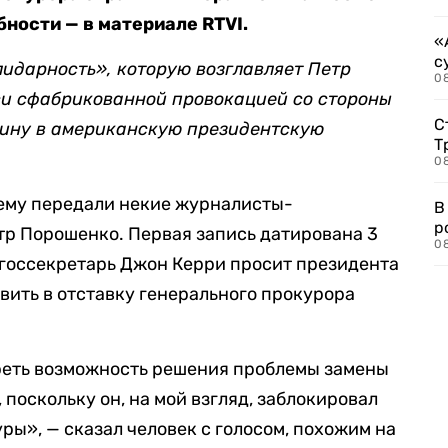
ности — в материале RTVI.
«
с
идарность», которую возглавляет Петр
08
и сфабрикованной провокацией со стороны
С
аину в американскую президентскую
Т
08
 ему передали некие журналисты-
В
р
етр Порошенко. Первая запись датирована 3
08
ы госсекретарь Джон Керри просит президента
ить в отставку генерального прокурора
треть возможность решения проблемы замены
поскольку он, на мой взгляд, заблокировал
ы», — сказал человек с голосом, похожим на