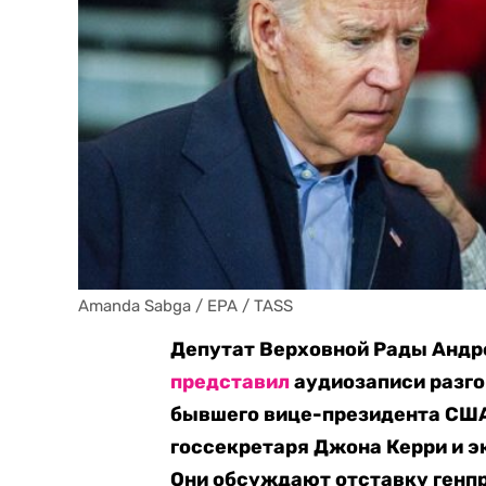
Amanda Sabga / EPA / TASS
Депутат Верховной Рады Андр
представил
аудиозаписи разго
бывшего вице-президента СШ
госсекретаря Джона Керри и э
Они обсуждают отставку генп