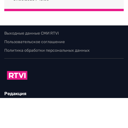
НОВОСТИ
«Выигрыш в лотерею»: как КНДР
заработала рекордные $22 млрд после
начала СВО
07.08.2026 / 16:08
Выходные данные СМИ RTVI
Пользовательское соглашение
Политика обработки персональных данных