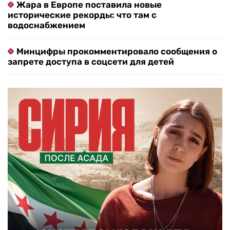
Саудовская Аравия готовится к атаке со
стороны союзников Ирана
В Польше разработали программу
депортации безработных украинцев: что
известно
«Перетянуть от России»: зачем Зеленский
решил встретиться с президентом Сербии
Жара в Европе поставила новые
исторические рекорды: что там с
водоснабжением
Минцифры прокомментировало сообщения о
запрете доступа в соцсети для детей