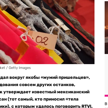
ket / Getty Images
ндал вокруг якобы «мумий пришельцев»,
дования совсем других останков,
ак утверждает известный мексиканский
н (тот самый, кто приносил «тела
В
ки), с которым удалось поговорить RTVI,