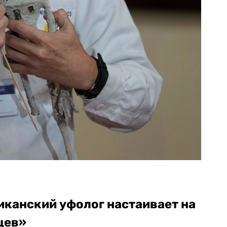
иканский уфолог настаивает на
цев»