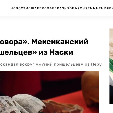
НОВОСТИ
США
ЕВРОПА
ЕВРАЗИЯ
ОБЪЯСНЯЕМ
МНЕНИЯ
В
говора». Мексиканский
шельцев» из Наски
 скандал вокруг «мумий пришельцев» из Перу