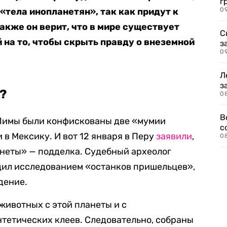
г
 «тела инопланетян», так как придут к
09
акже он верит, что в мире существует
С
 на то, чтобы скрыть правду о внеземной
з
0
Л
з
о?
0
В
 Лимы были конфискованы две «мумии
с
 в Мексику. И вот 12 января в Перу
заявили
,
0
анеты» — подделка. Судебный археолог
дил исследованием «останков пришельцев»,
дение.
животных с этой планеты и с
тетических клеев. Следовательно, собраны