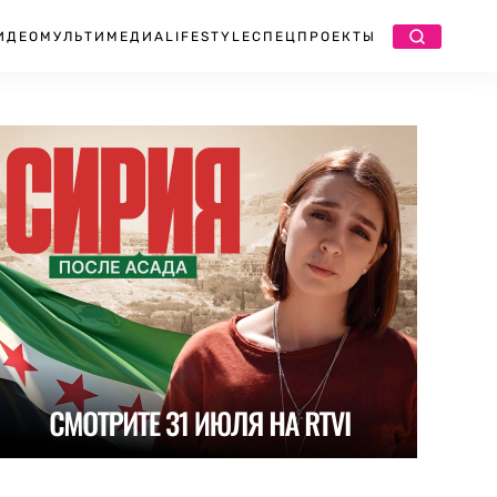
ИДЕО
МУЛЬТИМЕДИА
LIFESTYLE
СПЕЦПРОЕКТЫ