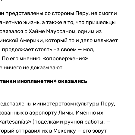
ли представлены со стороны Перу, не смогли
ланетную жизнь, а также в то, что пришельцы
связался с Хайме Мауссаном, одним из
нской Америки, который то и дело мелькает
и продолжает стоять на своем — мол,
. По его мнению, «опровержения»
е ничего не доказывают.
станки инопланетян» оказались
редставлены министерством культуры Перу,
кованных в аэропорту Лимы. Именно их
artesanías» (поделками ручной работы. —
оторый отправил их в Мексику — его зовут