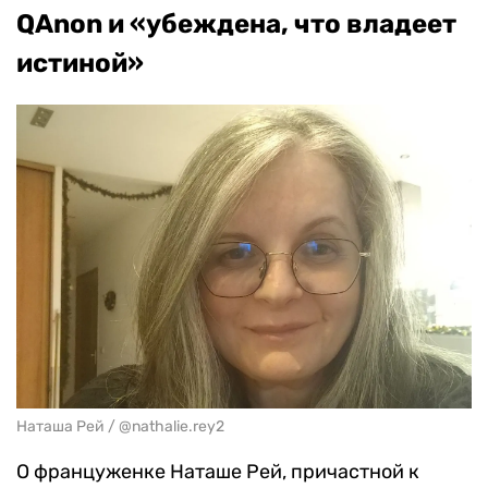
QAnon и «убеждена, что владеет
истиной»
Наташа Рей / @nathalie.rey2
О француженке Наташе Рей, причастной к