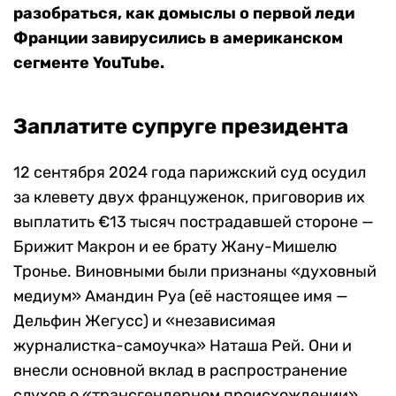
разобраться, как домыслы о первой леди
Франции завирусились в американском
сегменте YouTube.
Заплатите супруге президента
12 сентября 2024 года парижский суд осудил
за клевету двух француженок, приговорив их
выплатить €13 тысяч пострадавшей стороне —
Брижит Макрон и ее брату Жану-Мишелю
Тронье. Виновными были признаны «духовный
медиум» Амандин Руа (её настоящее имя —
Дельфин Жегусс) и «независимая
журналистка-самоучка» Наташа Рей. Они и
внесли основной вклад в распространение
слухов о «трансгендерном происхождении»