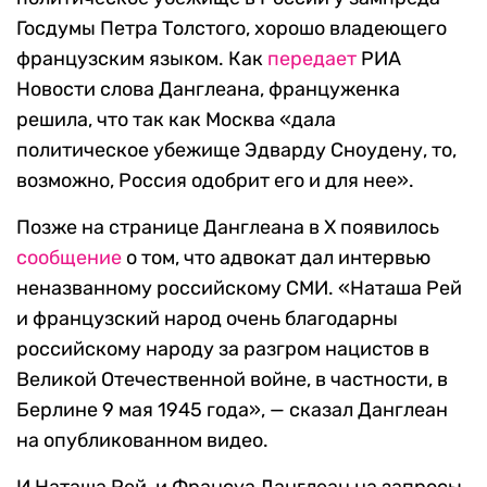
Госдумы Петра Толстого, хорошо владеющего
французским языком. Как
передает
РИА
Новости слова Данглеана, француженка
решила, что так как Москва «дала
политическое убежище Эдварду Сноудену, то,
возможно, Россия одобрит его и для нее».
Позже на странице Данглеана в X появилось
сообщение
о том, что адвокат дал интервью
неназванному российскому СМИ. «Наташа Рей
и французский народ очень благодарны
российскому народу за разгром нацистов в
Великой Отечественной войне, в частности, в
Берлине 9 мая 1945 года», — сказал Данглеан
на опубликованном видео.
И Наташа Рей, и Франсуа Данглеан на запросы