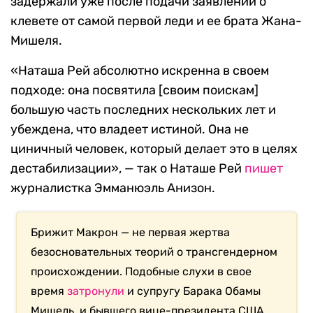
задержали уже после подачи заявлений о
клевете от самой первой леди и ее брата Жана-
Мишеля.
«Наташа Рей абсолютно искренна в своем
подходе: она посвятила [своим поискам]
большую часть последних нескольких лет и
убеждена, что владеет истиной. Она не
циничный человек, который делает это в целях
дестабилизации», — так о Наташе Рей
пишет
журналистка Эмманюэль Анизон.
Брижит Макрон — не первая жертва
безосновательных теорий о трансгендерном
происхождении. Подобные слухи в свое
время
затронули
и супругу Барака Обамы
Мишель, и бывшего вице-президента США