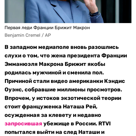
Первая леди Франции Брижит Макрон
Benjamin Cremel / AP
В западном медиаполе вновь разошлись
слухи о том, что жена президента Франции
Эмманюэля Макрона Брижит якобы
родилась мужчиной и сменила пол.
Причиной стали
видео американки Кэндис
Оуэнс,
собравшие миллионы просмотров
.
Впрочем, у истоков экзотической теории
стоит
француженка Наташа Рей,
осужденная за клевету и недавно
запросившая
убежище в России. RTVI
попытался выйти на след Наташи и