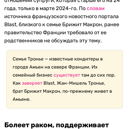
отношении супруги, которая старше его на 24
года, только в марте 2024-го. По
словам
источника французского новостного портала
Blast, близкого к семье Брижит Макрон, ранее
правительство Франции требовало от ее
родственников не обсуждать эту тему.
Семья Тронье — известные кондитеры в
городе Амьен на севере Франции. Их
семейный бизнес
существует
там до сих пор.
Как
заверяет
Blast, Жан-Мишель Тронье,
брат Брижит Макрон, по-прежнему живет в
Амьене.
Болеет раком, поддерживает