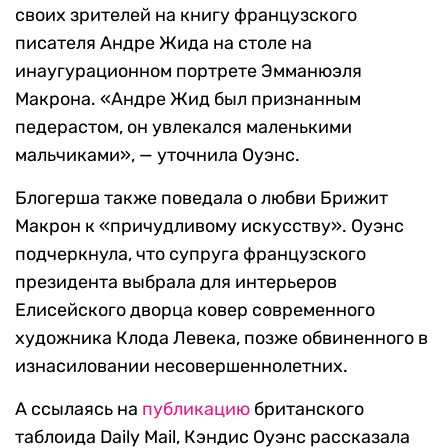
своих зрителей на книгу французского
писателя Андре Жида на столе на
инаугурационном портрете Эмманюэля
Макрона. «Андре Жид был признанным
педерастом, он увлекался маленькими
мальчиками», — уточнила Оуэнс.
Блогерша также поведала о любви Брижит
Макрон к «причудливому искусству». Оуэнс
подчеркнула, что супруга французского
президента выбрала для интерьеров
Елисейского дворца ковер современного
художника Клода Левека, позже обвиненного в
изнасиловании несовершеннолетних.
А ссылаясь на
публикацию
британского
таблоида Daily Mail, Кэндис Оуэнс рассказала