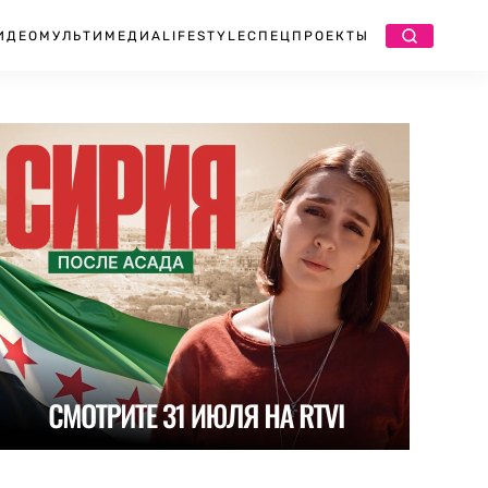
ИДЕО
МУЛЬТИМЕДИА
LIFESTYLE
СПЕЦПРОЕКТЫ