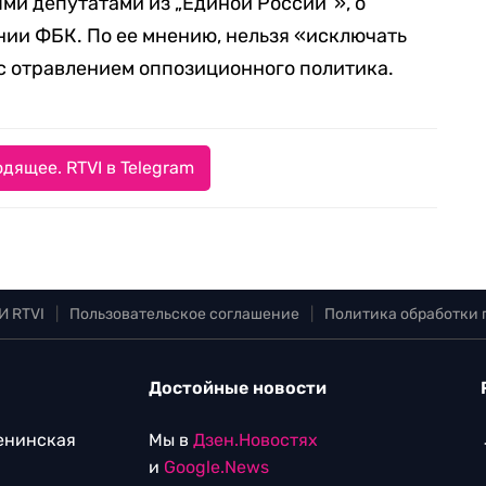
ми депутатами из „Единой России“», о
нии ФБК. По ее мнению, нельзя «исключать
с отравлением оппозиционного политика.
дящее. RTVI в Telegram
И RTVI
|
Пользовательское соглашение
|
Политика обработки
Достойные новости
Ленинская
Мы в
Дзен.Новостях
и
Google.News