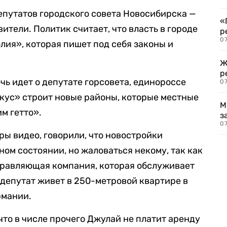
депутатов городского совета Новосибирска —
«
ители. Политик считает, что власть в городе
р
07
лия», которая пишет под себя законы и
Ж
р
ечь идет о депутате горсовета, единороссе
07
кус» строит новые районы, которые местные
М
м гетто».
з
07
ры видео, говорили, что новостройки
ом состоянии, но жаловаться некому, так как
равляющая компания, которая обслуживает
 депутат живет в 250-метровой квартире в
рмании.
что в числе прочего Джулай не платит аренду