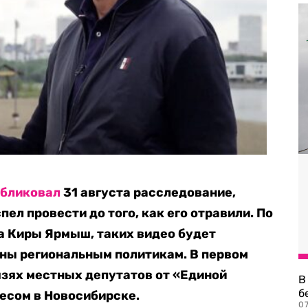
убликовал
31 августа расследование,
ел провести до того, как его отравили. По
а Киры Ярмыш, таких видео будет
ены региональным политикам. В первом
зях местных депутатов от «Единой
В
б
есом в Новосибирске.
07