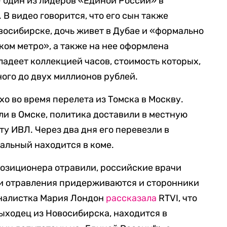
 один из лидеров «Единой России» в
В видео говорится, что его сын также
восибирске, дочь живет в Дубае и «формально
ком метро», а также на нее оформлена
ладеет коллекцией часов, стоимость которых,
ного до двух миллионов рублей.
хо во время перелета из Томска в Москву.
ли в Омске, политика доставили в местную
у ИВЛ. Через два дня его перевезли в
вальный находится в коме.
озиционера отравили, российские врачи
ии отравления придерживаются и сторонники
налистка Мария Лондон
рассказала
RTVI, что
ыходец из Новосибирска, находится в