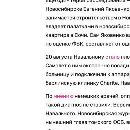
Еще один герой расследования —
Новосибирске Евгений Яковенко. 
занимается строительством в Но
владеет палатками в новосибирс
квартира в Сочи. Сам Яковенко в
по оценке ФБК, составляет от од
20 августа Навальному
стало
пло
Самолет с ним экстренно посади
больницу и подключили к аппарат
берлинскую клинику Charite. На
По
мнению
немецких врачей, опп
такой диагноз не ставили. Верс
Навального. Новосибирская жур
нынешний глава томского ФСБ, в