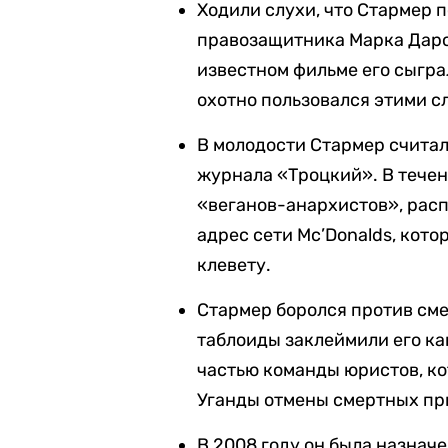
Ходили слухи, что Стармер 
правозащитника Марка Дарс
известном фильме его сыгра
охотно пользовался этими сл
В молодости Стармер считал
журнала «Троцкий». В течен
«веганов-анархистов», рас
адрес сети Mс’Donalds, кото
клевету.
Стармер боролся против сме
таблоиды заклеймили его ка
частью команды юристов, ко
Уганды отмены смертных пр
В 2008 году он была назнач