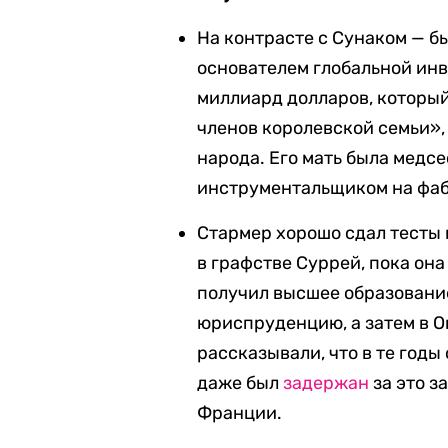
На контрасте с Сунаком — 
основателем глобальной ин
миллиард долларов, которы
членов королевской семьи»,
народа. Его мать была медсе
инструментальщиком на фаб
Стармер хорошо сдал тесты 
в графстве Суррей, пока она
получил высшее образование
юриспруденцию, а затем в 
рассказывали, что в те год
даже был
задержан
за это з
Франции.