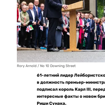
Rory Arnold / No 10 Downing Street
61-летний лидер Лейбористско
в должность премьер-министра
подписал король Карл III, пер
интересные факты о новом бри
Риши Сунака.