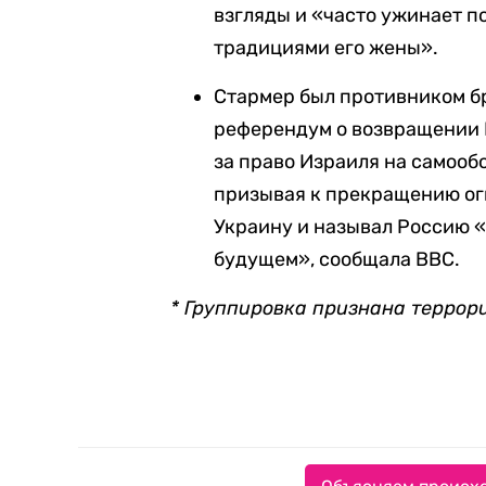
взгляды и «часто ужинает п
традициями его жены».
Стармер был противником б
референдум о возвращении Б
за право Израиля на самооб
призывая к прекращению ог
Украину и называл Россию «п
будущем», сообщала BBC.
* Группировка признана террор