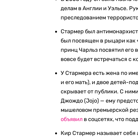
делам в Англии и Уэльсе. Р
преследованием террористо
Стармер был антимонархисто
был посвящен в рыцари как 
принц Чарльз посвятил его 
вовсе будет встречаться с 
У Стармера есть жена по им
и его мать), и двое детей-п
скрывает от публики. С ними
Джождо (Jojo) — ему предст
мышеловом премьерской рез
объявил
в соцсетях, что по
Кир Стармер называет себя 