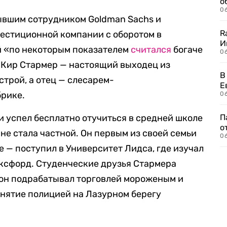
о
06
бывшим сотрудником Goldman Sachs и
R
вестиционной компании с оборотом в
И
й «по некоторым показателем
считался
богаче
0
 Кир Стармер — настоящий выходец из
В
строй, а отец — слесарем-
Е
рике.
06
и успел бесплатно отучиться в средней школе
П
о
 не стала частной. Он первым из своей семьи
06
 — поступил в Университет Лидса, где изучал
Оксфорд. Студенческие друзья Стармера
ы он подрабатывал торговлей мороженым и
анятие полицией на Лазурном берегу