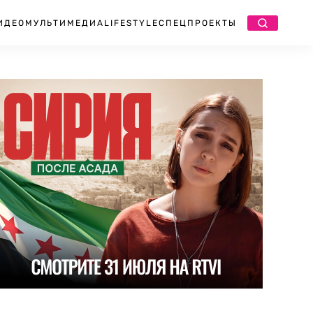
ИДЕО
МУЛЬТИМЕДИА
LIFESTYLE
СПЕЦПРОЕКТЫ