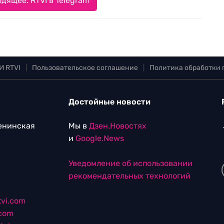
дящее. RTVI в Telegram
И RTVI
|
Пользовательское соглашение
|
Политика обработки
Достойные новости
Ленинская
Мы в
Дзен.Новостях
и
Google.News
Уведомление об использовании
рекомендательных технологий
vi.com
.com