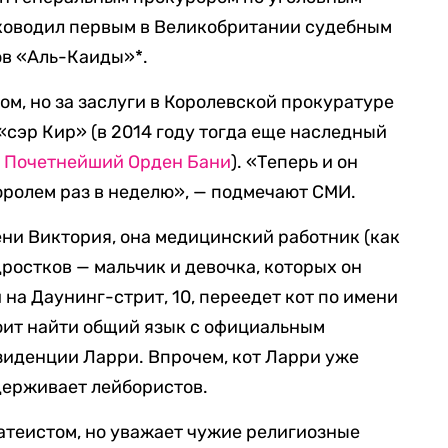
уководил первым в Великобритании судебным
в «Аль-Каиды»*.
м, но за заслуги в Королевской прокуратуре
«сэр Кир» (в 2014 году тогда еще наследный
в
Почетнейший Орден Бани
). «Теперь и он
королем раз в неделю», — подмечают СМИ.
ени Виктория, она медицинский работник (как
одростков — мальчик и девочка, которых он
 на Даунинг-стрит, 10, переедет кот по имени
оит найти общий язык с официальным
иденции Ларри. Впрочем, кот Ларри уже
ддерживает лейбористов.
атеистом, но уважает чужие религиозные