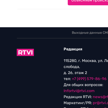
Объясняем происхо
Выходные данные СМ
Редакция
115280, г. Москва, ул. 
слобода,
д. 26, этаж 2
тел:
+7 (499) 579-86-96
Для общих вопросов:
Infortvi@rtvi.com
Редакция RTVI:
news@rt
Маркетинг/PR:
pr@rtvi