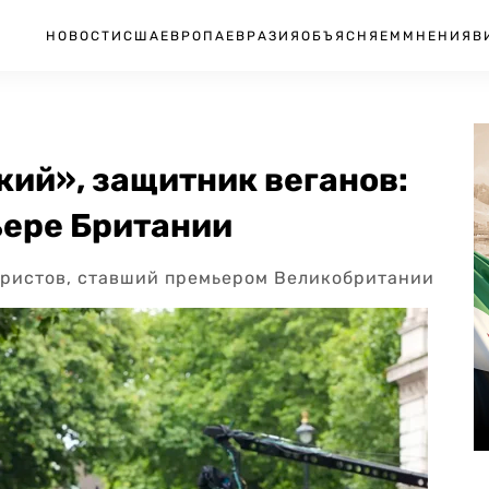
НОВОСТИ
США
ЕВРОПА
ЕВРАЗИЯ
ОБЪЯСНЯЕМ
МНЕНИЯ
В
ий», защитник веганов:
ьере Британии
ористов, ставший премьером Великобритании