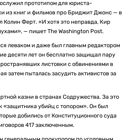
послужил прототипом для юриста-
и из книг и фильмов про Бриджит Джонс — в
л Колин Ферт. «И хотя это неправда, Кир
ухами», — пишет The Washington Post.
ся леваком и даже был главным редактором
ие десяти лет он бесплатно защищал пару
пространявших листовки с обвинениями в
рая затем пыталась засудить активистов за
ртной казни в странах Содружества. За это
к «защитника убийц с топором». Он был
торые добились от Конституционного суда
иговоров 417 заключенным.
ен генеральным прокурором по уголовным