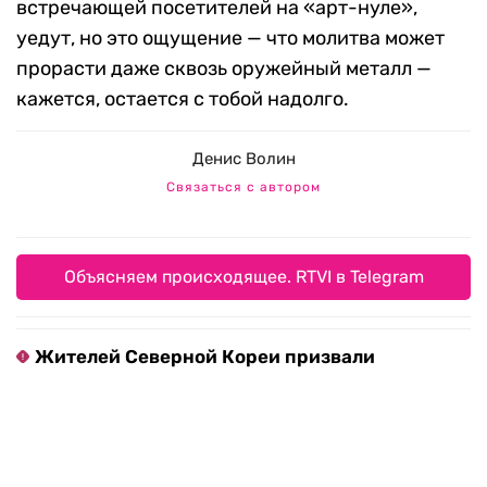
Денис Волин / RTVI
Выходя из зала, невольно оглядываешься на
мерцающий в полумраке лик. Выставка
закончится, картины вместе с «буханкой»,
встречающей посетителей на «арт-нуле»,
уедут, но это ощущение — что молитва может
прорасти даже сквозь оружейный металл —
кажется, остается с тобой надолго.
Денис Волин
Связаться с автором