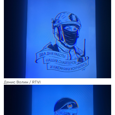
Денис Волин / RTVI
Эту икону написал участник боевых действий
на Украине Антон Беликов, когда сидел в
располаге. Она была написана на крышке от
минометного ящика для храма в Авдеевке
позапрошлой зимой.