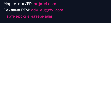
Маркетинг/PR:
pr@rtvi.com
Реклама RTVI:
adv-eu@rtvi.com
Партнерские материалы
Достойные новости
Мы в
Дзен.Новостях
и
Google.News
Уведомление об использовании рекомендательных
технологий
RTVI в соцсетях