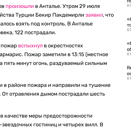
п
ов
произошли
в Анталье. Утром 29 июля
07
зяйства Турции Бекир Пакдемирли
заявил
, что
«
алось взять под контроль. В Анталье
т
07
века, 122 пострадали.
«
й пожар
вспыхнул
в окрестностях
о
армарис. Пожар заметили в 13:15 (местное
07
За пять минут огонь, раздуваемый сильным
R
о
07
и в районе пожара и направили на тушение
т. От отравления дымом пострадали шесть
 в качестве меры предосторожности
-звездочных гостиниц и четырех вилл. В