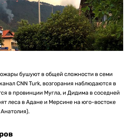
пожары бушуют в общей сложности в семи
канал CNN Turk, возгорания наблюдаются в
ся в провинции Мугла, и Дидима в соседней
рят леса в Адане и Мерсине на юго-востоке
 Анатолия).
уров