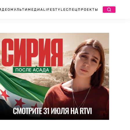
ИДЕО
МУЛЬТИМЕДИА
LIFESTYLE
СПЕЦПРОЕКТЫ