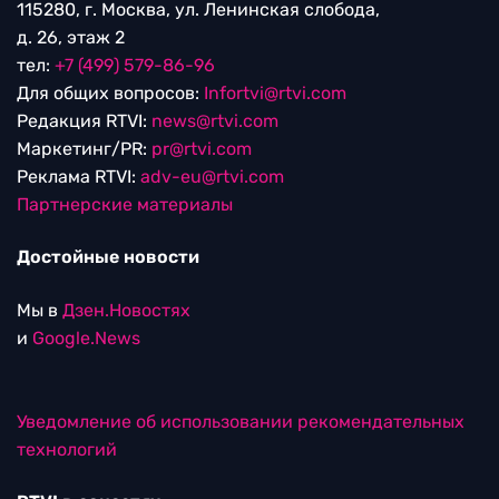
115280, г. Москва, ул. Ленинская слобода,
д. 26, этаж 2
тел:
+7 (499) 579-86-96
Для общих вопросов:
Infortvi@rtvi.com
Редакция RTVI:
news@rtvi.com
Маркетинг/PR:
pr@rtvi.com
Реклама RTVI:
adv-eu@rtvi.com
Партнерские материалы
Достойные новости
Мы в
Дзен.Новостях
и
Google.News
Уведомление об использовании рекомендательных
технологий