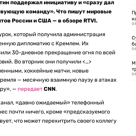
тин поддержал инициативу и «сразу дал
твующую команду». Что пишут мировые
П
к
тов России и США — в обзоре RTVI.
0
урок, который получила администрация
С
оенную дипломатию с Кремлем. Их
б
0
сили 30-дневное прекращение огня по всей
овий. Во вторник они получили <…>
М
т
ленными, хоккейные матчи, новые
0
Кремля — месячную взаимную паузу в атаках
ру», —
передает
CNN
.
канал, «давно ожидаемый» телефонный
нес почти ничего, кроме «предсказуемого
вует, что может перехитрить своего коллегу