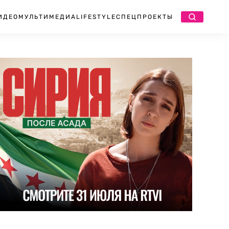
ИДЕО
МУЛЬТИМЕДИА
LIFESTYLE
СПЕЦПРОЕКТЫ