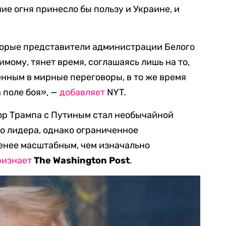
ие огня принесло бы пользу и Украине, и
торые представители администрации Белого
имому, тянет время, соглашаясь лишь на то,
енным в мирные переговоры, в то же время
 поле боя», —
добавляет
NYT.
р Трампа с Путиным стал необычайной
о лидера, однако ограниченное
енее масштабным, чем изначально
ризнает
The
Washington
Post
.