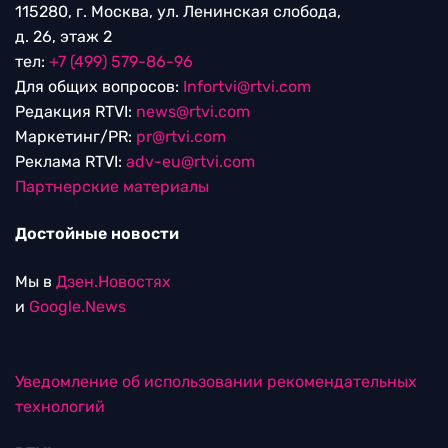
115280, г. Москва, ул. Ленинская слобода,
д. 26, этаж 2
тел:
+7 (499) 579-86-96
Для общих вопросов:
Infortvi@rtvi.com
Редакция RTVI:
news@rtvi.com
Маркетинг/PR:
pr@rtvi.com
Реклама RTVI:
adv-eu@rtvi.com
Партнерские материалы
Достойные новости
Мы в
Дзен.Новостях
и
Google.News
Уведомление об использовании рекомендательных
технологий