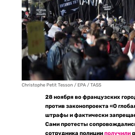
Christophe Petit Tesson / EPA / TASS
28 ноября во французских гор
против законопроекта «О глоба
штрафы и фактически запрещае
Сами протесты сопровождались
сотрудника полиции
получили
р