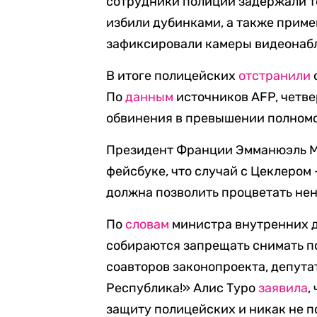
сотрудники полиции задержали т
избили дубинками, а также приме
зафиксировали камеры видеонаб
В итоге полицейских
отстранили
По
данным
источников AFP, четв
обвинения в превышении полном
Президент Франции Эмманюэль 
фейсбуке, что случай с Цеклером
должна позволить процветать нен
По
словам
министра внутренних д
собираются запрещать снимать по
соавторов законопроекта, депута
Республика!» Алис Туро
заявила
,
защиту полицейских и никак не п