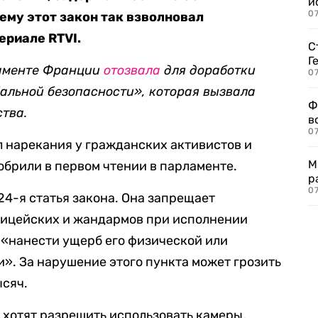
и
0
ему этот закон так взволновал
ериале RTVI.
С
Г
аменте Франции
отозвала
для доработки
07
бальной безопасности», которая вызвала
Ф
тва.
в
07
 нарекания у гражданских активистов и
М
обрили в первом чтении в парламенте.
р
07
24-я статья закона. Она запрещает
лицейских и жандармов при исполнении
 «нанести ущерб его физической или
». За нарушение этого пункта может грозить
ысяч.
 хотят разрешить использовать камеры,