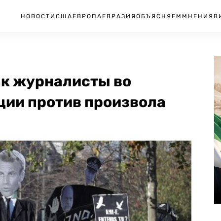
НОВОСТИ
США
ЕВРОПА
ЕВРАЗИЯ
ОБЪЯСНЯЕМ
МНЕНИЯ
В
ак журналисты во
ции против произвола