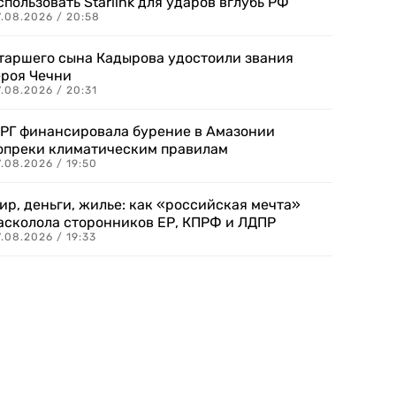
спользовать Starlink для ударов вглубь РФ
7.08.2026 / 20:58
таршего сына Кадырова удостоили звания
ероя Чечни
.08.2026 / 20:31
РГ финансировала бурение в Амазонии
опреки климатическим правилам
.08.2026 / 19:50
ир, деньги, жилье: как «российская мечта»
асколола сторонников ЕР, КПРФ и ЛДПР
.08.2026 / 19:33