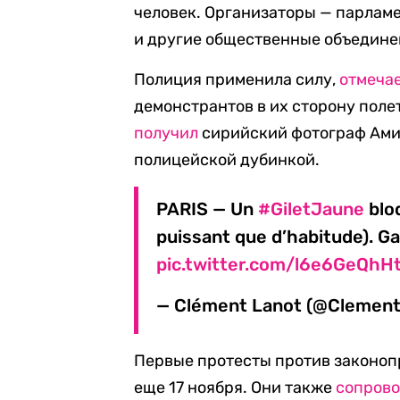
человек. Организаторы — парлам
и другие общественные объедине
Полиция применила силу,
отмеча
демонстрантов в их сторону поле
получил
сирийский фотограф Амир
полицейской дубинкой.
PARIS — Un
#GiletJaune
bloq
puissant que d’habitude). Ga
pic.twitter.com/l6e6GeQhH
— Clément Lanot (@Clemen
Первые протесты против законоп
еще 17 ноября. Они также
сопров