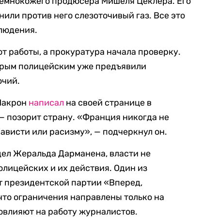
емнокожего продюсера Мишеля Цеклера. Его
нили против него слезоточивый газ. Все это
людения.
от работы, а прокуратура начала проверку.
ерым полицейским уже предъявили
очий.
Макрон
написал
на своей странице в
 — позорит страну. «Франция никогда не
ависти или расизму», — подчеркнул он.
ел Жеральда Дарманена, власти не
лицейских и их действия. Один из
т президентской партии «Вперед,
 что ограничения направлены только на
овлияют на работу журналистов.