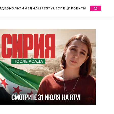
ИДЕО
МУЛЬТИМЕДИА
LIFESTYLE
СПЕЦПРОЕКТЫ