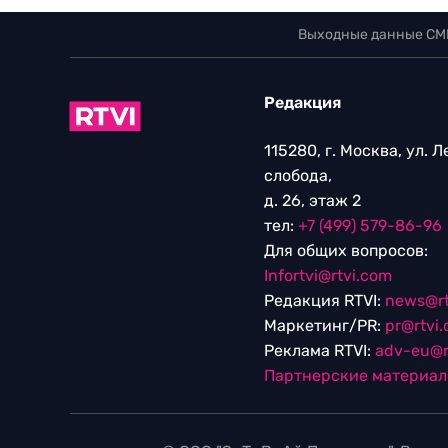
Выходные данные СМ
Редакция
115280, г. Москва, ул. 
слобода,
д. 26, этаж 2
тел:
+7 (499) 579-86-96
Для общих вопросов:
Infortvi@rtvi.com
Редакция RTVI:
news@rt
Маркетинг/PR:
pr@rtvi
Реклама RTVI:
adv-eu@r
Партнерские материа