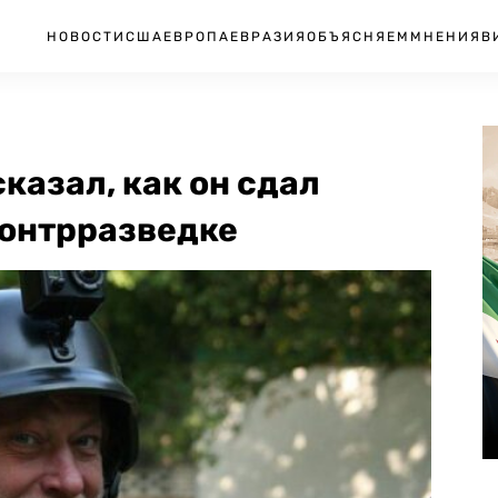
НОВОСТИ
США
ЕВРОПА
ЕВРАЗИЯ
ОБЪЯСНЯЕМ
МНЕНИЯ
В
казал, как он сдал
контрразведке