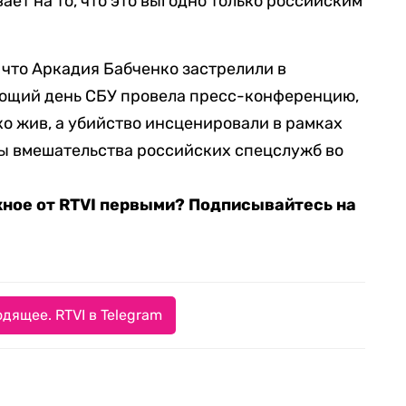
ет на то, что это выгодно только российским
 что Аркадия Бабченко застрелили в
ующий день СБУ провела пресс-конференцию,
нко жив, а убийство инсценировали в рамках
ды вмешательства российских спецслужб во
жное от RTVI первыми? Подписывайтесь на
дящее. RTVI в Telegram