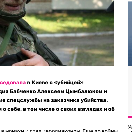
седовала
в Киеве с «убийцей»
дия Бабченко Алексеем Цымбалюком и
кие спецслужбы на заказчика убийства.
о себе, в том числе о своих взглядах и об
У
 в монахи и стал иеродиаконом. Еще до войны