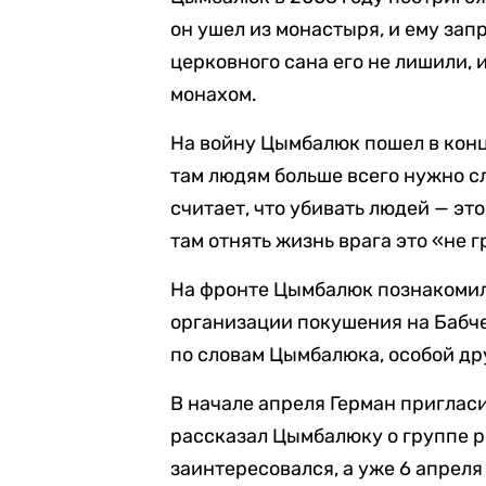
он ушел из монастыря, и ему зап
церковного сана его не лишили,
монахом.
На войну Цымбалюк пошел в конце
там людям больше всего нужно с
считает, что убивать людей — это
там отнять жизнь врага это «не г
На фронте Цымбалюк познакомилс
организации покушения на Бабче
по словам Цымбалюка, особой др
В начале апреля Герман приглас
рассказал Цымбалюку о группе р
заинтересовался, а уже 6 апрел