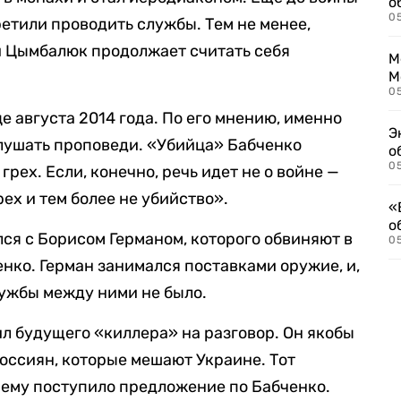
о
0
ретили проводить службы. Тем не менее,
 и Цымбалюк продолжает считать себя
М
М
05
 августа 2014 года. По его мнению, именно
Э
лушать проповеди. «Убийца» Бабченко
о
05
 грех. Если, конечно, речь идет не о войне —
рех и тем более не убийство».
«
о
я с Борисом Германом, которого обвиняют в
05
нко. Герман занимался поставками оружие, и,
ужбы между ними не было.
ил будущего «киллера» на разговор. Он якобы
оссиян, которые мешают Украине. Тот
я ему поступило предложение по Бабченко.