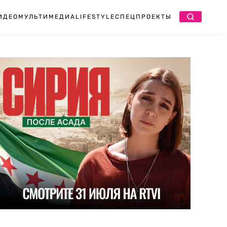
ИДЕО
МУЛЬТИМЕДИА
LIFESTYLE
СПЕЦПРОЕКТЫ