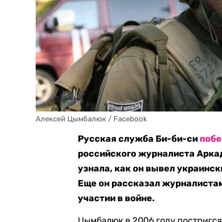
Алексей Цымбалюк / Facebook
Русская служба Би-би-си
побе
российского журналиста Арка
узнала, как он вывел украинс
Еще он рассказал журналистам 
участии в войне.
Цымбалюк в 2006 году постригся