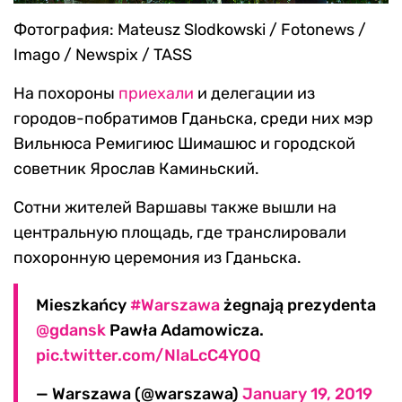
Фотография: Mateusz Slodkowski / Fotonews /
Imago / Newspix / TASS
На похороны
приехали
и делегации из
городов-побратимов Гданьска, среди них мэр
Вильнюса Ремигиюс Шимашюс и городской
советник Ярослав Каминьский.
Сотни жителей Варшавы также вышли на
центральную площадь, где транслировали
похоронную церемония из Гданьска.
Mieszkańcy
#Warszawa
żegnają prezydenta
@gdansk
Pawła Adamowicza.
pic.twitter.com/NlaLcC4YOQ
— Warszawa (@warszawa)
January 19, 2019