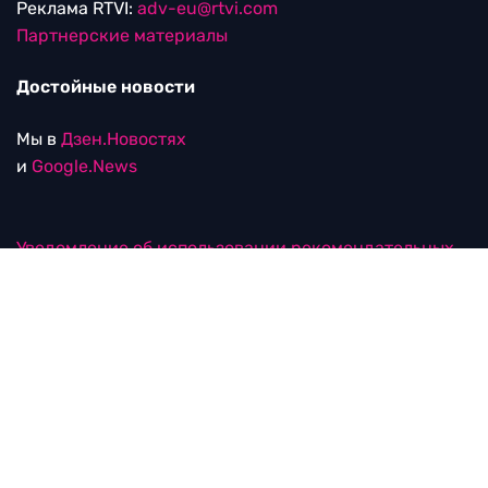
Реклама RTVI:
adv-eu@rtvi.com
Партнерские материалы
Достойные новости
Мы в
Дзен.Новостях
и
Google.News
Уведомление об использовании рекомендательных
технологий
RTVI в соцсетях
18+