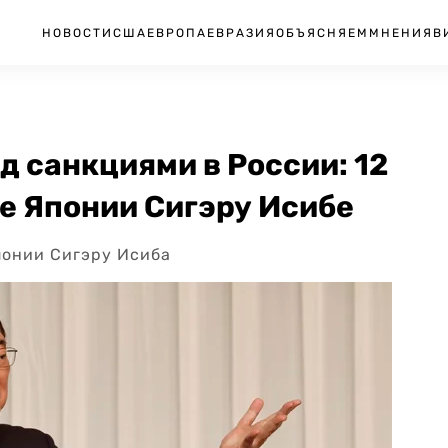
НОВОСТИ
США
ЕВРОПА
ЕВРАЗИЯ
ОБЪЯСНЯЕМ
МНЕНИЯ
В
д санкциями в России: 12
е Японии Сигэру Исибе
понии Сигэру Исиба