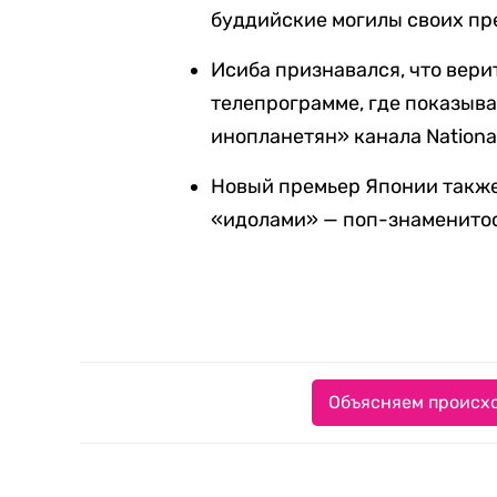
буддийские могилы своих пре
Исиба признавался, что вери
телепрограмме, где показыв
инопланетян» канала National
Новый премьер Японии также
«идолами» — поп-знаменито
Объясняем происхо