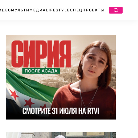
ИДЕО
МУЛЬТИМЕДИА
LIFESTYLE
СПЕЦПРОЕКТЫ