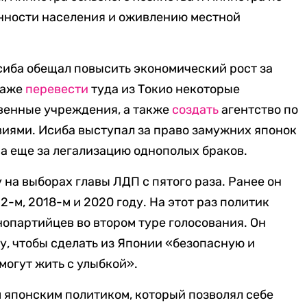
нности населения и оживлению местной
иба обещал повысить экономический рост за
даже
перевести
туда из Токио некоторые
венные учреждения, а также
создать
агентство по
виями. Исиба выступал за право замужних японок
а еще за легализацию однополых браков.
 на выборах главы ЛДП с пятого раза. Ранее он
12-м, 2018-м и 2020 году. На этот раз политик
днопартийцев во втором туре голосования. Он
у, чтобы сделать из Японии «безопасную и
могут жить с улыбкой».
 японским политиком, который позволял себе