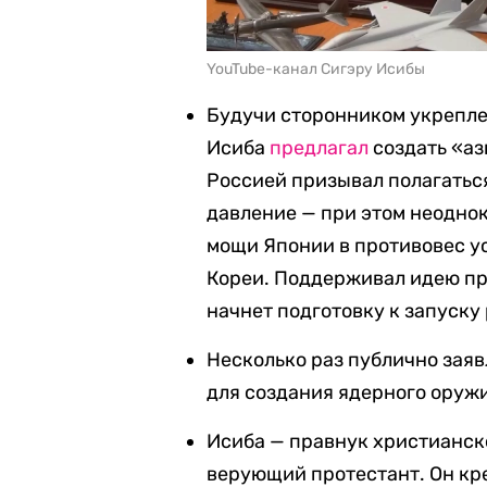
YouTube-канал Сигэру Исибы
Будучи сторонником укрепле
Исиба
предлагал
создать «аз
Россией призывал полагаться
давление — при этом неодно
мощи Японии в противовес у
Кореи. Поддерживал идею пр
начнет подготовку к запуску
Несколько раз публично заяв
для создания ядерного оружия
Исиба — правнук христианск
верующий протестант. Он кре