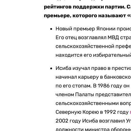
рейтингов поддержки партии. 
премьере, которого называют «
Новый премьер Японии проис
Его отец возглавлял МВД стра
сельскохозяйственной префек
находится его избирательный
Исиба изучал право в прести
начинал карьеру в банковско
по его стопам. В 1986 году о
членом Палаты представителе
сельскохозяйственными вопро
Северную Корею в 1992 году
2002 году Исиба возглавил У
должности министра обороны