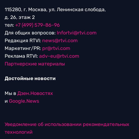
115280, г. Москва, ул. Ленинская слобода,
д. 26, этаж 2
тел:
+7 (499) 579-86-96
Для общих вопросов:
Infortvi@rtvi.com
Редакция RTVI:
news@rtvi.com
Маркетинг/PR:
pr@rtvi.com
Реклама RTVI:
adv-eu@rtvi.com
Партнерские материалы
Достойные новости
Мы в
Дзен.Новостях
и
Google.News
Уведомление об использовании рекомендательных
технологий