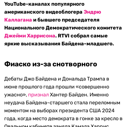
YouTube-каналах популярного
американского видеоблогера
Эндрю
Каллагана
и бывшего председателя
Национального Демократического комитета
Джейми Харрисона
. RTVI собрал самые
яркие высказывания Байдена-младшего.
Фиаско из-за снотворного
Дебаты Джо Байдена и Дональда Трампа в
июне прошлого года прошли «совершенно
ужасно»,
признал
Хантер Байден. Именно
неудача Байдена-старшего стала переломным
моментом на выборах президента США 2024
года, когда место демократа в гонке за кресло в
Овальном кабинете заняла Камала Харрис.