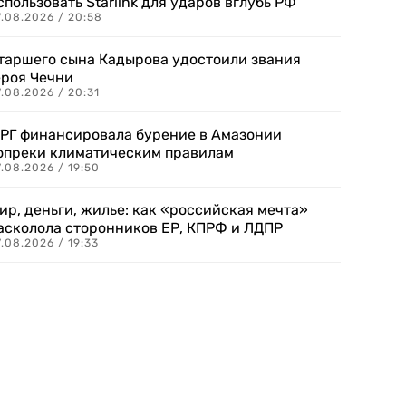
спользовать Starlink для ударов вглубь РФ
7.08.2026 / 20:58
таршего сына Кадырова удостоили звания
ероя Чечни
.08.2026 / 20:31
РГ финансировала бурение в Амазонии
опреки климатическим правилам
.08.2026 / 19:50
ир, деньги, жилье: как «российская мечта»
асколола сторонников ЕР, КПРФ и ЛДПР
.08.2026 / 19:33