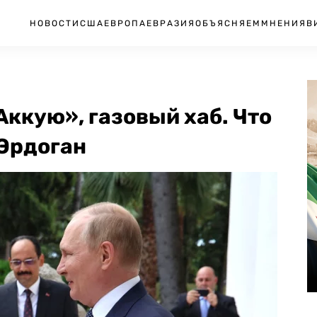
НОВОСТИ
США
ЕВРОПА
ЕВРАЗИЯ
ОБЪЯСНЯЕМ
МНЕНИЯ
В
Аккую», газовый хаб. Что
 Эрдоган