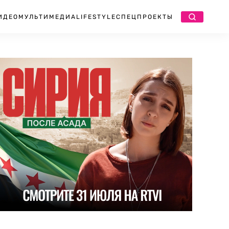
ИДЕО
МУЛЬТИМЕДИА
LIFESTYLE
СПЕЦПРОЕКТЫ