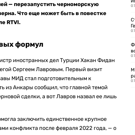
и
ией — перезапустить черноморскую
0
зерна. Что еще может быть в повестке
С
е RTVI.
Г
07
овых формул
Ф
в
07
нистр иностранных дел Турции Хакан Фидан
легой Сергеем Лавровым. Первый визит
М
р
лавы МИД стал подготовительным к
07
ть из Анкары сообщил, что главной темой
рновой сделки, а вот Лавров назвал ее лишь
омогла заключить единственное крупное
ми конфликта после февраля 2022 года, — о