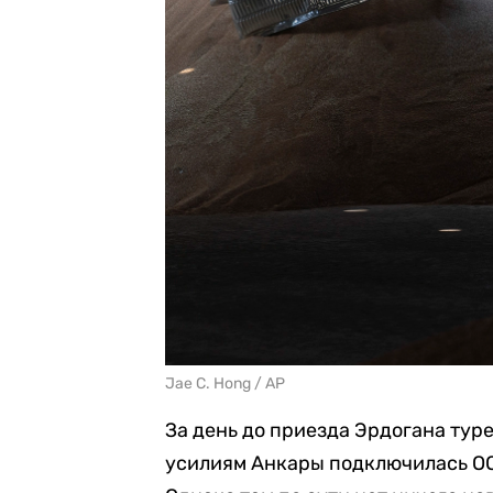
Jae C. Hong / AP
За день до приезда Эрдогана тур
усилиям Анкары подключилась ОО