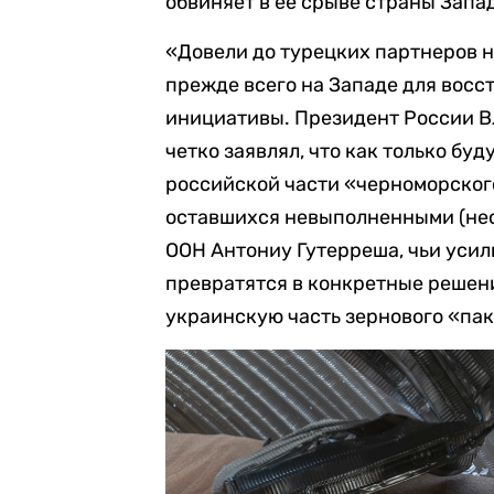
обвиняет в ее срыве страны Запа
«Довели до турецких партнеров н
прежде всего на Западе для вос
инициативы. Президент России В
четко заявлял, что как только бу
российской части «черноморского
оставшихся невыполненными (нес
ООН Антониу Гутерреша, чьи усил
превратятся в конкретные решения
украинскую часть зернового «па