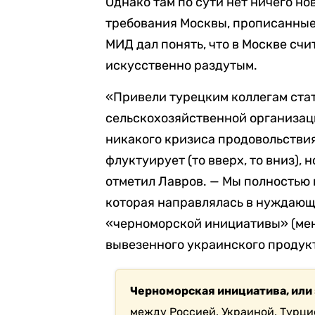
Однако там по сути нет ничего но
требования Москвы, прописанные
МИД дал понять, что в Москве сч
искусственно раздутым.
«Привели турецким коллегам ста
сельскохозяйственной организаци
никакого кризиса продовольствия 
флуктуирует (то вверх, то вниз), 
отметил Лавров. — Мы полностью 
которая направлялась в нуждающ
«черноморской инициативы» (мен
вывезенного украинского продукт
Черноморская инициатива, или
между Россией, Украиной, Турци