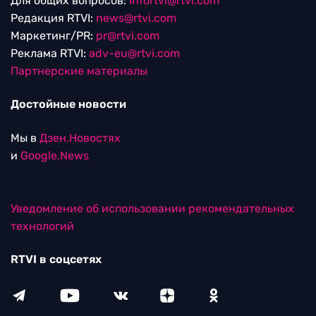
Для общих вопросов:
Infortvi@rtvi.com
Редакция RTVI:
news@rtvi.com
Маркетинг/PR:
pr@rtvi.com
Реклама RTVI:
adv-eu@rtvi.com
Партнерские материалы
Достойные новости
Мы в
Дзен.Новостях
и
Google.News
Уведомление об использовании рекомендательных
технологий
RTVI в соцсетях