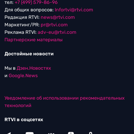
тел:
+7 (499) 579-86-96
Для общих вопросов:
Infortvi@rtvi.com
Редакция RTVI:
news@rtvi.com
Маркетинг/PR:
pr@rtvi.com
Реклама RTVI:
adv-eu@rtvi.com
Партнерские материалы
Достойные новости
Мы в
Дзен.Новостях
и
Google.News
Уведомление об использовании рекомендательных
технологий
RTVI в соцсетях