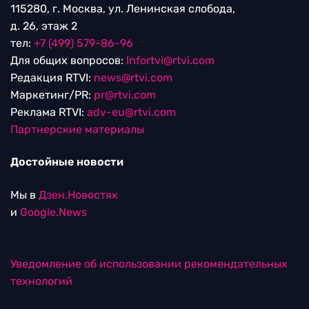
115280, г. Москва, ул. Ленинская слобода,
д. 26, этаж 2
тел:
+7 (499) 579-86-96
Для общих вопросов:
Infortvi@rtvi.com
Редакция RTVI:
news@rtvi.com
Маркетинг/PR:
pr@rtvi.com
Реклама RTVI:
adv-eu@rtvi.com
Партнерские материалы
Достойные новости
Мы в
Дзен.Новостях
и
Google.News
Уведомление об использовании рекомендательных
технологий