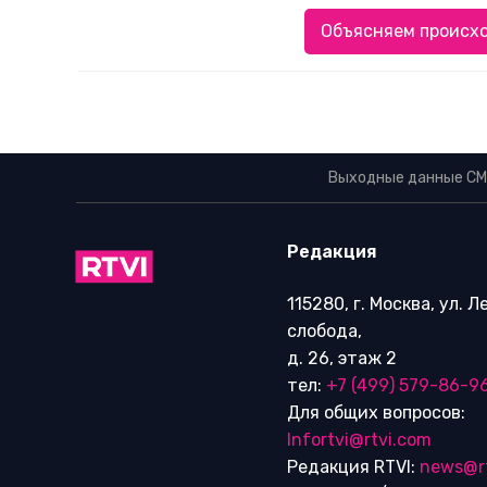
Объясняем происхо
Выходные данные СМ
Редакция
115280, г. Москва, ул. 
слобода,
д. 26, этаж 2
тел:
+7 (499) 579-86-9
Для общих вопросов:
Infortvi@rtvi.com
Редакция RTVI:
news@r