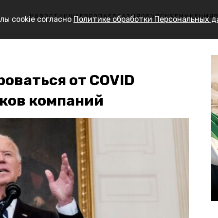
НОВОСТИ
США
ЕВРОПА
ЕВРАЗИЯ
ОБЪЯСНЯЕМ
МНЕНИЯ
лы cookie согласно
Политике обработки Персональных 
роваться от COVID
ков компаний