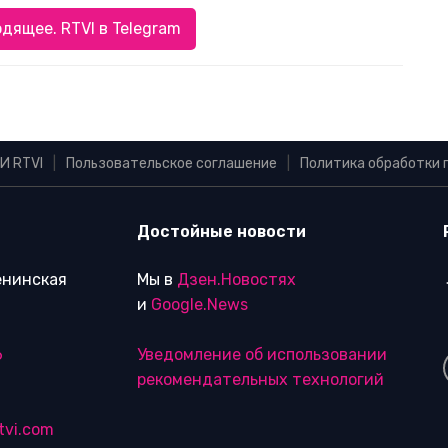
дящее. RTVI в Telegram
И RTVI
|
Пользовательское соглашение
|
Политика обработки 
Достойные новости
Ленинская
Мы в
Дзен.Новостях
и
Google.News
6
Уведомление об использовании
рекомендательных технологий
tvi.com