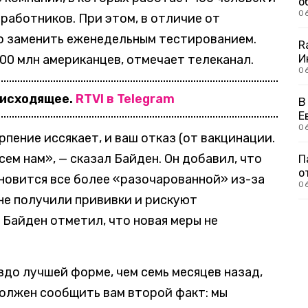
о
0
работников. При этом, в отличие от
о заменить еженедельным тестированием.
R
00 млн американцев, отмечает телеканал.
И
0
оисходящее.
RTVI в Telegram
В
Е
06
пение иссякает, и ваш отказ (от вакцинации.
сем нам», — сказал Байден. Он добавил, что
П
о
новится все более «разочарованной» из-за
0
не получили прививки и рискуют
 Байден отметил, что новая меры не
здо лучшей форме, чем семь месяцев назад,
 должен сообщить вам второй факт: мы