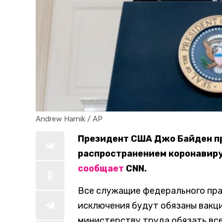
Andrew Harnik / AP
Президент США Джо Байден пр
распространением коронавирус
сообщает
CNN.
Все служащие федерального пра
исключения будут обязаны вакц
министерству труда обязать все